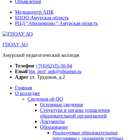
Объявления
Медиацентр АПК
БПОО Амурская область
РЦД “Абилимпикс” Амурская область
ГПОАУ АО
Амурский педагогический колледж
Телефон
+7(4162)35-30-94
Email
blg_prof_apk@obramur.ru
Адрес
ул. Трудовая, д.2
Главная
О колледже
Сведения об ОО
Основные сведения
Структура и органы управления
образовательной организацией
Документы
Образование
Реализуемые образовательные
программы с указанием учебных