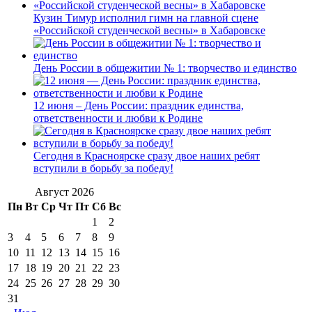
Кузин Тимур исполнил гимн на главной сцене
«Российской студенческой весны» в Хабаровске
День России в общежитии № 1: творчество и единство
12 июня – День России: праздник единства,
ответственности и любви к Родине
Сегодня в Красноярске сразу двое наших ребят
вступили в борьбу за победу!
Август 2026
Пн
Вт
Ср
Чт
Пт
Сб
Вс
1
2
3
4
5
6
7
8
9
10
11
12
13
14
15
16
17
18
19
20
21
22
23
24
25
26
27
28
29
30
31