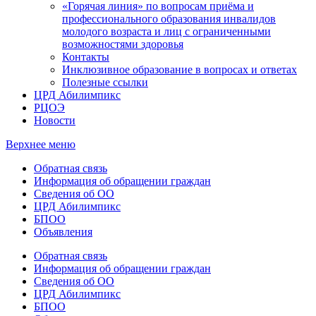
«Горячая линия» по вопросам приёма и
профессионального образования инвалидов
молодого возраста и лиц с ограниченными
возможностями здоровья
Контакты
Инклюзивное образование в вопросах и ответах
Полезные ссылки
ЦРД Абилимпикс
РЦОЭ
Новости
Верхнее меню
Обратная связь
Информация об обращении граждан
Сведения об ОО
ЦРД Абилимпикс
БПОО
Объявления
Обратная связь
Информация об обращении граждан
Сведения об ОО
ЦРД Абилимпикс
БПОО