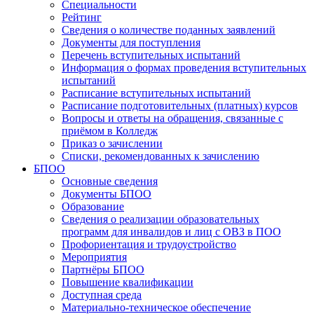
Специальности
Рейтинг
Сведения о количестве поданных заявлений
Документы для поступления
Перечень вступительных испытаний
Информация о формах проведения вступительных
испытаний
Расписание вступительных испытаний
Расписание подготовительных (платных) курсов
Вопросы и ответы на обращения, связанные с
приёмом в Колледж
Приказ о зачислении
Списки, рекомендованных к зачислению
БПОО
Основные сведения
Документы БПОО
Образование
Сведения о реализации образовательных
программ для инвалидов и лиц с ОВЗ в ПОО
Профориентация и трудоустройство
Мероприятия
Партнёры БПОО
Повышение квалификации
Доступная среда
Материально-техническое обеспечение