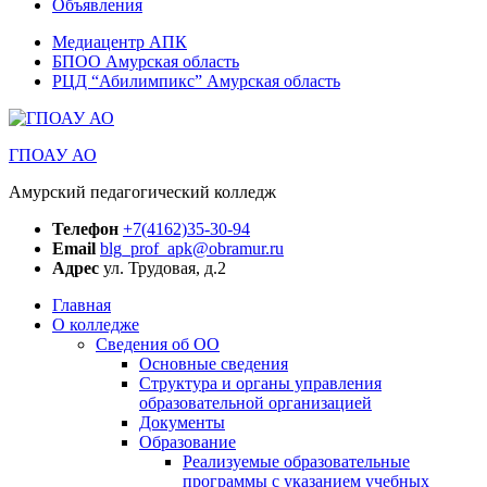
Объявления
Медиацентр АПК
БПОО Амурская область
РЦД “Абилимпикс” Амурская область
ГПОАУ АО
Амурский педагогический колледж
Телефон
+7(4162)35-30-94
Email
blg_prof_apk@obramur.ru
Адрес
ул. Трудовая, д.2
Главная
О колледже
Сведения об ОО
Основные сведения
Структура и органы управления
образовательной организацией
Документы
Образование
Реализуемые образовательные
программы с указанием учебных