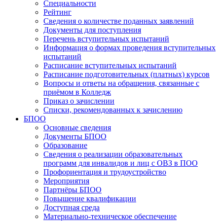
Специальности
Рейтинг
Сведения о количестве поданных заявлений
Документы для поступления
Перечень вступительных испытаний
Информация о формах проведения вступительных
испытаний
Расписание вступительных испытаний
Расписание подготовительных (платных) курсов
Вопросы и ответы на обращения, связанные с
приёмом в Колледж
Приказ о зачислении
Списки, рекомендованных к зачислению
БПОО
Основные сведения
Документы БПОО
Образование
Сведения о реализации образовательных
программ для инвалидов и лиц с ОВЗ в ПОО
Профориентация и трудоустройство
Мероприятия
Партнёры БПОО
Повышение квалификации
Доступная среда
Материально-техническое обеспечение