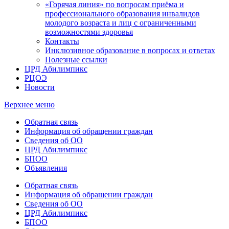
«Горячая линия» по вопросам приёма и
профессионального образования инвалидов
молодого возраста и лиц с ограниченными
возможностями здоровья
Контакты
Инклюзивное образование в вопросах и ответах
Полезные ссылки
ЦРД Абилимпикс
РЦОЭ
Новости
Верхнее меню
Обратная связь
Информация об обращении граждан
Сведения об ОО
ЦРД Абилимпикс
БПОО
Объявления
Обратная связь
Информация об обращении граждан
Сведения об ОО
ЦРД Абилимпикс
БПОО