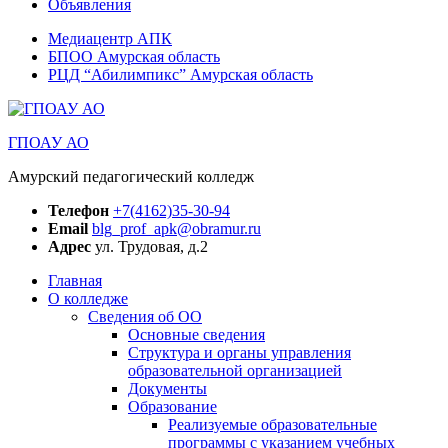
Объявления
Медиацентр АПК
БПОО Амурская область
РЦД “Абилимпикс” Амурская область
ГПОАУ АО
Амурский педагогический колледж
Телефон
+7(4162)35-30-94
Email
blg_prof_apk@obramur.ru
Адрес
ул. Трудовая, д.2
Главная
О колледже
Сведения об ОО
Основные сведения
Структура и органы управления
образовательной организацией
Документы
Образование
Реализуемые образовательные
программы с указанием учебных