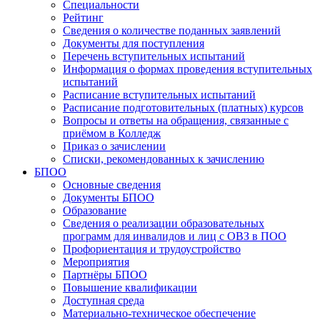
Специальности
Рейтинг
Сведения о количестве поданных заявлений
Документы для поступления
Перечень вступительных испытаний
Информация о формах проведения вступительных
испытаний
Расписание вступительных испытаний
Расписание подготовительных (платных) курсов
Вопросы и ответы на обращения, связанные с
приёмом в Колледж
Приказ о зачислении
Списки, рекомендованных к зачислению
БПОО
Основные сведения
Документы БПОО
Образование
Сведения о реализации образовательных
программ для инвалидов и лиц с ОВЗ в ПОО
Профориентация и трудоустройство
Мероприятия
Партнёры БПОО
Повышение квалификации
Доступная среда
Материально-техническое обеспечение