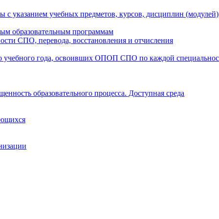
ы с указанием учебных предметов, курсов, дисциплин (модулей
мым образовательным программам
ости СПО, перевода, восстановления и отчисления
о учебного года, освоивших ОПОП СПО по каждой специально
щенность образовательного процесса. Доступная среда
ающихся
анизации