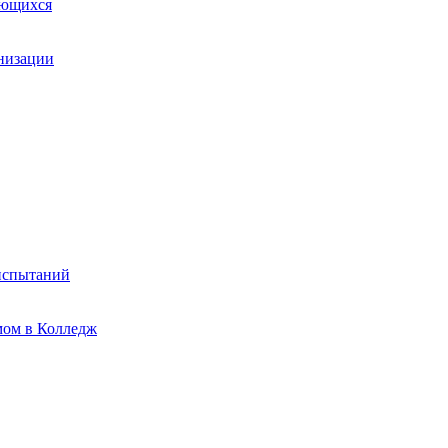
ающихся
анизации
испытаний
мом в Колледж