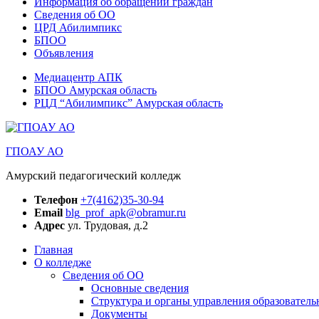
Информация об обращении граждан
Сведения об ОО
ЦРД Абилимпикс
БПОО
Объявления
Медиацентр АПК
БПОО Амурская область
РЦД “Абилимпикс” Амурская область
ГПОАУ АО
Амурский педагогический колледж
Телефон
+7(4162)35-30-94
Email
blg_prof_apk@obramur.ru
Адрес
ул. Трудовая, д.2
Главная
О колледже
Сведения об ОО
Основные сведения
Структура и органы управления образователь
Документы