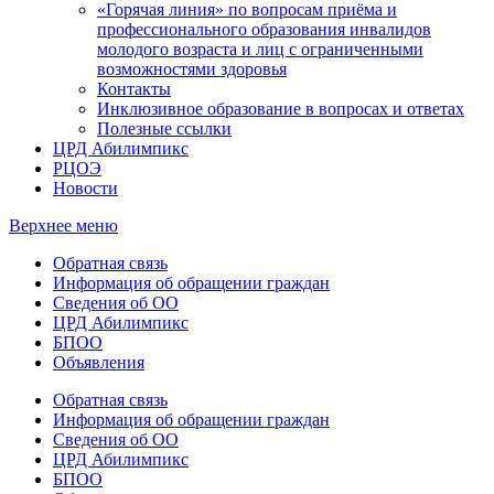
«Горячая линия» по вопросам приёма и
профессионального образования инвалидов
молодого возраста и лиц с ограниченными
возможностями здоровья
Контакты
Инклюзивное образование в вопросах и ответах
Полезные ссылки
ЦРД Абилимпикс
РЦОЭ
Новости
Верхнее меню
Обратная связь
Информация об обращении граждан
Сведения об ОО
ЦРД Абилимпикс
БПОО
Объявления
Обратная связь
Информация об обращении граждан
Сведения об ОО
ЦРД Абилимпикс
БПОО