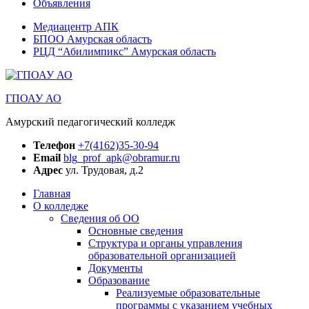
Объявления
Медиацентр АПК
БПОО Амурская область
РЦД “Абилимпикс” Амурская область
ГПОАУ АО
Амурский педагогический колледж
Телефон
+7(4162)35-30-94
Email
blg_prof_apk@obramur.ru
Адрес
ул. Трудовая, д.2
Главная
О колледже
Сведения об ОО
Основные сведения
Структура и органы управления
образовательной организацией
Документы
Образование
Реализуемые образовательные
программы с указанием учебных