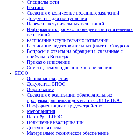
Специальности
Рейтинг
Сведения о количестве поданных заявлений
Документы для поступления
Перечень вступительных испытаний
Информация о формах проведения вступительных
испытаний
Расписание вступительных испытаний
Расписание подготовительных (платных) курсов
Вопросы и ответы на обращения, связанные с
приёмом в Колледж
Приказ о зачислении
Списки, рекомендованных к зачислению
БПОО
Основные сведения
Документы БПОО
Образование
Сведения о реализации образовательных
программ для инвалидов и лиц с ОВЗ в ПОО
Профориентация и трудоустройство
Мероприятия
Партнёры БПОО
Повышение квалификации
Доступная среда
Материально-техническое обеспечение