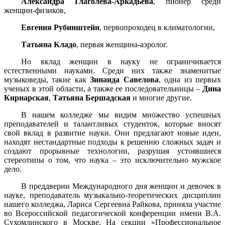
Александра Глаголева-Аркадьева
, пионер среди
женщин-физиков,
Евгения Рубинштейн
, первопроходец в климатологии,
Татьяна Кладо
, первая женщина-аэролог.
Но вклад женщин в науку не ограничивается
естественными науками. Среди них также знаменитые
музыковеды, такие как
Зинаида Савелова
, одна из первых
ученых в этой области, а также ее последовательницы –
Дина
Кирнарская
,
Татьяна Бершадская
и многие другие.
В нашем колледже мы видим множество успешных
преподавателей и талантливых студенток, которые вносят
свой вклад в развитие науки. Они предлагают новые идеи,
находят нестандартные подходы к решению сложных задач и
создают прорывные технологии, разрушая устоявшиеся
стереотипы о том, что наука – это исключительно мужское
дело.
В преддверии Международного дня женщин и девочек в
науке, преподаватель музыкально-теоретических дисциплин
нашего колледжа, Лариса Сергеевна Райкова, приняла участие
во Всероссийской педагогической конференции имени В.А.
Сухомлинского в Москве. На секции «Профессиональное