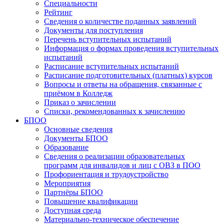
Специальности
Рейтинг
Сведения о количестве поданных заявлений
Документы для поступления
Перечень вступительных испытаний
Информация о формах проведения вступительных
испытаний
Расписание вступительных испытаний
Расписание подготовительных (платных) курсов
Вопросы и ответы на обращения, связанные с
приёмом в Колледж
Приказ о зачислении
Списки, рекомендованных к зачислению
БПОО
Основные сведения
Документы БПОО
Образование
Сведения о реализации образовательных
программ для инвалидов и лиц с ОВЗ в ПОО
Профориентация и трудоустройство
Мероприятия
Партнёры БПОО
Повышение квалификации
Доступная среда
Материально-техническое обеспечение