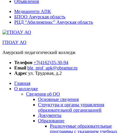
Объявления
Медиацентр АПК
БПОО Амурская область
РЦД “Абилимпикс” Амурская область
ГПОАУ АО
Амурский педагогический колледж
Телефон
+7(4162)35-30-94
Email
blg_prof_apk@obramur.ru
Адрес
ул. Трудовая, д.2
Главная
О колледже
Сведения об ОО
Основные сведения
Структура и органы управления
образовательной организацией
Документы
Образование
Реализуемые образовательные
программы с указанием учебных