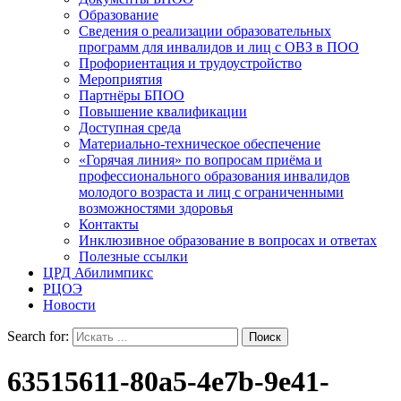
Образование
Сведения о реализации образовательных
программ для инвалидов и лиц с ОВЗ в ПОО
Профориентация и трудоустройство
Мероприятия
Партнёры БПОО
Повышение квалификации
Доступная среда
Материально-техническое обеспечение
«Горячая линия» по вопросам приёма и
профессионального образования инвалидов
молодого возраста и лиц с ограниченными
возможностями здоровья
Контакты
Инклюзивное образование в вопросах и ответах
Полезные ссылки
ЦРД Абилимпикс
РЦОЭ
Новости
Search for:
63515611-80a5-4e7b-9e41-