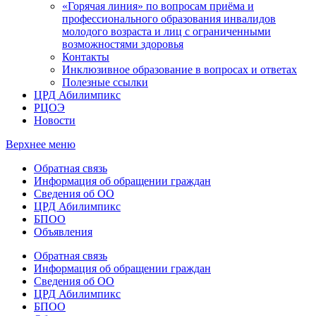
«Горячая линия» по вопросам приёма и
профессионального образования инвалидов
молодого возраста и лиц с ограниченными
возможностями здоровья
Контакты
Инклюзивное образование в вопросах и ответах
Полезные ссылки
ЦРД Абилимпикс
РЦОЭ
Новости
Верхнее меню
Обратная связь
Информация об обращении граждан
Сведения об ОО
ЦРД Абилимпикс
БПОО
Объявления
Обратная связь
Информация об обращении граждан
Сведения об ОО
ЦРД Абилимпикс
БПОО