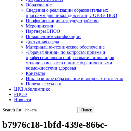
Образование
Сведения о реализации образовательных
программ для инвалидов и лиц с ОВЗ в ПОО
Профориентация и трудоустройство
Мероприятия
Партнёры БПОО
Повышение квалификации
Доступная среда
Материально-техническое обеспечение
«Горячая линия» по вопросам приёма и
профессионального образования инвалидов
молодого возраста и лиц с ограниченными
возможностями здоровья
Контакты
Инклюзивное образование в вопросах и ответах
Полезные ссылки
ЦРД Абилимпикс
РЦОЭ
Новости
Search for:
b7976c18-1bfd-439e-866c-