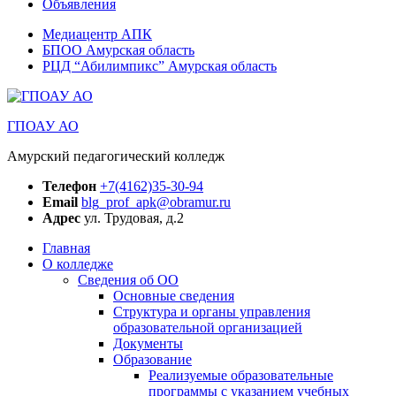
Объявления
Медиацентр АПК
БПОО Амурская область
РЦД “Абилимпикс” Амурская область
ГПОАУ АО
Амурский педагогический колледж
Телефон
+7(4162)35-30-94
Email
blg_prof_apk@obramur.ru
Адрес
ул. Трудовая, д.2
Главная
О колледже
Сведения об ОО
Основные сведения
Структура и органы управления
образовательной организацией
Документы
Образование
Реализуемые образовательные
программы с указанием учебных