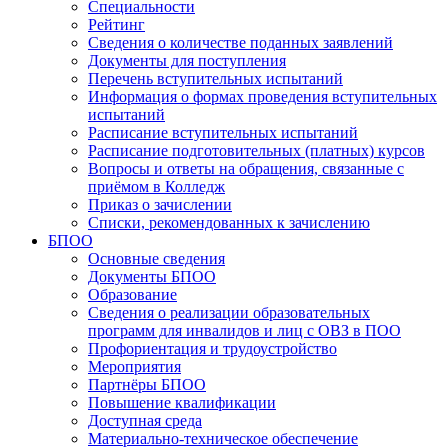
Специальности
Рейтинг
Сведения о количестве поданных заявлений
Документы для поступления
Перечень вступительных испытаний
Информация о формах проведения вступительных
испытаний
Расписание вступительных испытаний
Расписание подготовительных (платных) курсов
Вопросы и ответы на обращения, связанные с
приёмом в Колледж
Приказ о зачислении
Списки, рекомендованных к зачислению
БПОО
Основные сведения
Документы БПОО
Образование
Сведения о реализации образовательных
программ для инвалидов и лиц с ОВЗ в ПОО
Профориентация и трудоустройство
Мероприятия
Партнёры БПОО
Повышение квалификации
Доступная среда
Материально-техническое обеспечение