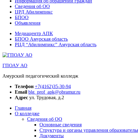
Информация об обращении граждан
Сведения об ОО
ЦРД Абилимпикс
БПОО
Объявления
Медиацентр АПК
БПОО Амурская область
РЦД “Абилимпикс” Амурская область
ГПОАУ АО
Амурский педагогический колледж
Телефон
+7(4162)35-30-94
Email
blg_prof_apk@obramur.ru
Адрес
ул. Трудовая, д.2
Главная
О колледже
Сведения об ОО
Основные сведения
Структура и органы управления образователь
Документы