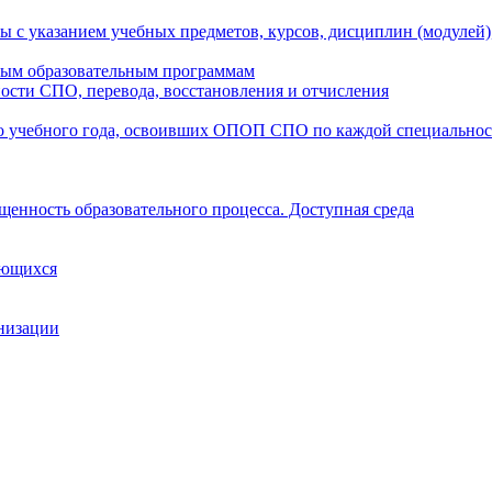
ы с указанием учебных предметов, курсов, дисциплин (модулей
мым образовательным программам
ости СПО, перевода, восстановления и отчисления
о учебного года, освоивших ОПОП СПО по каждой специально
щенность образовательного процесса. Доступная среда
ающихся
анизации