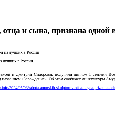
 отца и сына, признана одной 
ой из лучших в России
ексей и Дмитрий Сидоровы, получили диплом 1 степени Всер
од названием «Зарождение». Об этом сообщает минкультуры Амур
r.info/2024/05/03/rabota-amurskih-skulptorov-ottsa-i-syna-priznana-odno