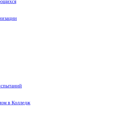
ающихся
анизации
испытаний
мом в Колледж