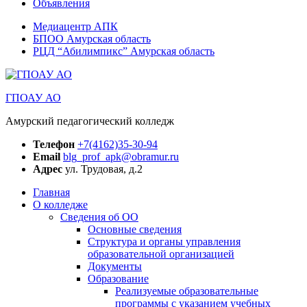
Объявления
Медиацентр АПК
БПОО Амурская область
РЦД “Абилимпикс” Амурская область
ГПОАУ АО
Амурский педагогический колледж
Телефон
+7(4162)35-30-94
Email
blg_prof_apk@obramur.ru
Адрес
ул. Трудовая, д.2
Главная
О колледже
Сведения об ОО
Основные сведения
Структура и органы управления
образовательной организацией
Документы
Образование
Реализуемые образовательные
программы с указанием учебных