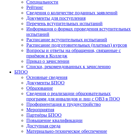
Специальности
Рейтинг
Сведения о количестве поданных заявлений
Документы для поступления
Перечень вступительных испытаний
Информация о формах проведения вступительных
испытаний
Расписание вступительных испытаний
Расписание подготовительных (платных) курсов
Вопросы и ответы на обращения, связанные с
приёмом в Колледж
Приказ о зачислении
Списки, рекомендованных к зачислению
БПОО
Основные сведения
Документы БПОО
Образование
Сведения о реализации образовательных
программ для инвалидов и лиц с ОВЗ в ПОО
Профориентация и трудоустройство
Мероприятия
Партнёры БПОО
Повышение квалификации
Доступная среда
Материально-техническое обеспечение