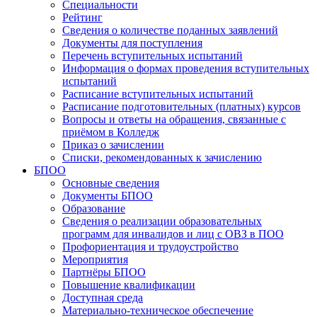
Специальности
Рейтинг
Сведения о количестве поданных заявлений
Документы для поступления
Перечень вступительных испытаний
Информация о формах проведения вступительных
испытаний
Расписание вступительных испытаний
Расписание подготовительных (платных) курсов
Вопросы и ответы на обращения, связанные с
приёмом в Колледж
Приказ о зачислении
Списки, рекомендованных к зачислению
БПОО
Основные сведения
Документы БПОО
Образование
Сведения о реализации образовательных
программ для инвалидов и лиц с ОВЗ в ПОО
Профориентация и трудоустройство
Мероприятия
Партнёры БПОО
Повышение квалификации
Доступная среда
Материально-техническое обеспечение