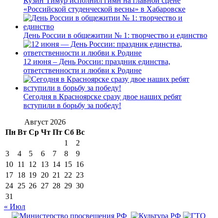
Кузин Тимур исполнил гимн на главной сцене
«Российской студенческой весны» в Хабаровске
День России в общежитии № 1: творчество и единство
12 июня – День России: праздник единства,
ответственности и любви к Родине
Сегодня в Красноярске сразу двое наших ребят
вступили в борьбу за победу!
Август 2026
Пн
Вт
Ср
Чт
Пт
Сб
Вс
1
2
3
4
5
6
7
8
9
10
11
12
13
14
15
16
17
18
19
20
21
22
23
24
25
26
27
28
29
30
31
« Июл