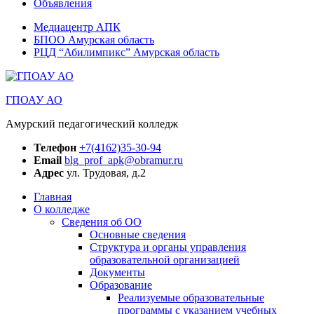
Объявления
Медиацентр АПК
БПОО Амурская область
РЦД “Абилимпикс” Амурская область
ГПОАУ АО
Амурский педагогический колледж
Телефон
+7(4162)35-30-94
Email
blg_prof_apk@obramur.ru
Адрес
ул. Трудовая, д.2
Главная
О колледже
Сведения об ОО
Основные сведения
Структура и органы управления
образовательной организацией
Документы
Образование
Реализуемые образовательные
программы с указанием учебных