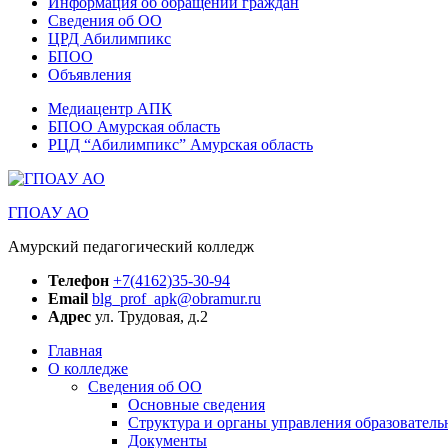
Информация об обращении граждан
Сведения об ОО
ЦРД Абилимпикс
БПОО
Объявления
Медиацентр АПК
БПОО Амурская область
РЦД “Абилимпикс” Амурская область
ГПОАУ АО
Амурский педагогический колледж
Телефон
+7(4162)35-30-94
Email
blg_prof_apk@obramur.ru
Адрес
ул. Трудовая, д.2
Главная
О колледже
Сведения об ОО
Основные сведения
Структура и органы управления образователь
Документы