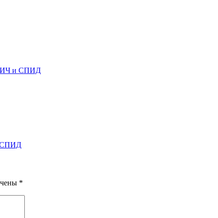
 ВИЧ и СПИД
и СПИД
ечены
*