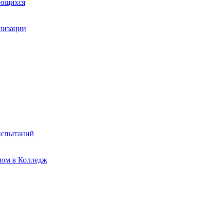
ающихся
анизации
испытаний
мом в Колледж