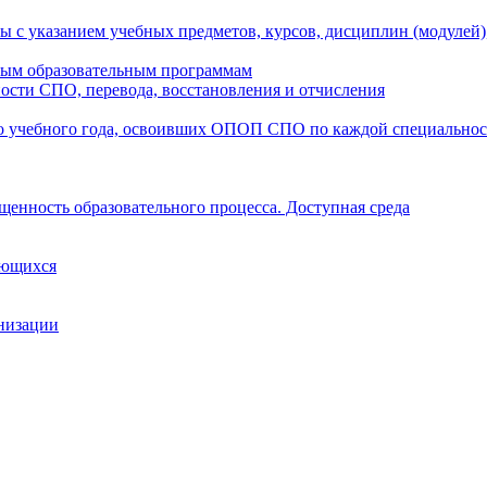
ы с указанием учебных предметов, курсов, дисциплин (модулей
мым образовательным программам
ости СПО, перевода, восстановления и отчисления
о учебного года, освоивших ОПОП СПО по каждой специально
щенность образовательного процесса. Доступная среда
ающихся
анизации