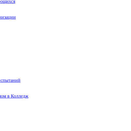
ающихся
анизации
испытаний
мом в Колледж