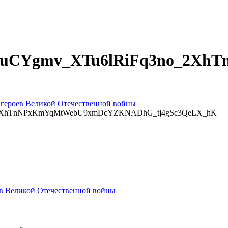
uCYgmv_XTu6lRiFq3no_2Xh
ь героев Великой Отечественной войны
2XhTnNPxKmYqMtWebU9xmDcYZKNADhG_tj4gSc3QeLX_hK
оев Великой Отечественной войны