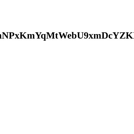
TnNPxKmYqMtWebU9xmDcYZK