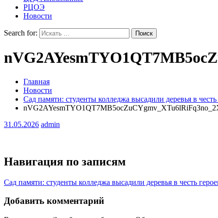
РЦОЭ
Новости
Search for:
nVG2AYesmTYO1QT7MB5ocZ
Главная
Новости
Сад памяти: студенты колледжа высадили деревья в чест
nVG2AYesmTYO1QT7MB5ocZuCYgmv_XTu6lRiFq3no_
31.05.2026
admin
Навигация по записям
Сад памяти: студенты колледжа высадили деревья в честь гер
Добавить комментарий