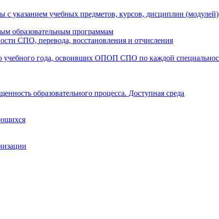
ы с указанием учебных предметов, курсов, дисциплин (модулей
мым образовательным программам
ости СПО, перевода, восстановления и отчисления
о учебного года, освоивших ОПОП СПО по каждой специально
щенность образовательного процесса. Доступная среда
ающихся
анизации