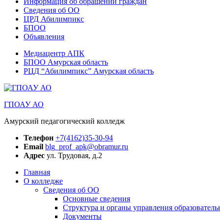
Информация об обращении граждан
Сведения об ОО
ЦРД Абилимпикс
БПОО
Объявления
Медиацентр АПК
БПОО Амурская область
РЦД “Абилимпикс” Амурская область
ГПОАУ АО
Амурский педагогический колледж
Телефон
+7(4162)35-30-94
Email
blg_prof_apk@obramur.ru
Адрес
ул. Трудовая, д.2
Главная
О колледже
Сведения об ОО
Основные сведения
Структура и органы управления образователь
Документы