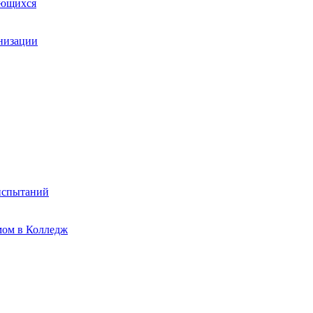
ающихся
анизации
испытаний
мом в Колледж