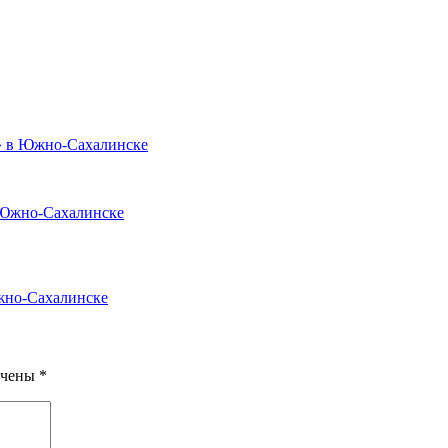
» в Южно-Сахалинске
жно-Сахалинске
ечены
*