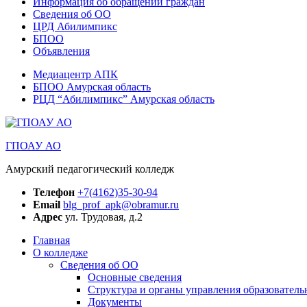
Информация об обращении граждан
Сведения об ОО
ЦРД Абилимпикс
БПОО
Объявления
Медиацентр АПК
БПОО Амурская область
РЦД “Абилимпикс” Амурская область
ГПОАУ АО
Амурский педагогический колледж
Телефон
+7(4162)35-30-94
Email
blg_prof_apk@obramur.ru
Адрес
ул. Трудовая, д.2
Главная
О колледже
Сведения об ОО
Основные сведения
Структура и органы управления образователь
Документы