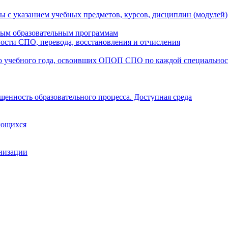
ы с указанием учебных предметов, курсов, дисциплин (модулей
мым образовательным программам
ости СПО, перевода, восстановления и отчисления
о учебного года, освоивших ОПОП СПО по каждой специально
щенность образовательного процесса. Доступная среда
ающихся
анизации