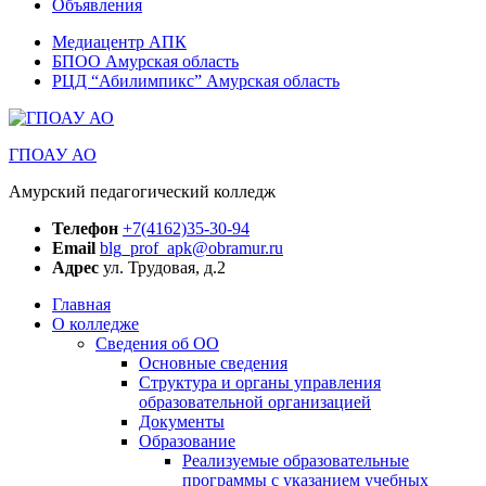
Объявления
Медиацентр АПК
БПОО Амурская область
РЦД “Абилимпикс” Амурская область
ГПОАУ АО
Амурский педагогический колледж
Телефон
+7(4162)35-30-94
Email
blg_prof_apk@obramur.ru
Адрес
ул. Трудовая, д.2
Главная
О колледже
Сведения об ОО
Основные сведения
Структура и органы управления
образовательной организацией
Документы
Образование
Реализуемые образовательные
программы с указанием учебных