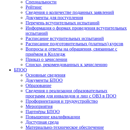
Специальности
Рейтинг
Сведения о количестве поданных заявлений
Документы для поступления
Перечень вступительных испытаний
Информация о формах проведения вступительных
испытаний
Расписание вступительных испытаний
Расписание подготовительных (платных) курсов
Вопросы и ответы на обращения, связанные с
приёмом в Колледж
Приказ о зачислении
Списки, рекомендованных к зачислению
БПОО
Основные сведения
Документы БПОО
Образование
Сведения о реализации образовательных
программ для инвалидов и лиц с ОВЗ в ПОО
Профориентация и трудоустройство
Мероприятия
Партнёры БПОО
Повышение квалификации
Доступная среда
Материально-техническое обеспечение