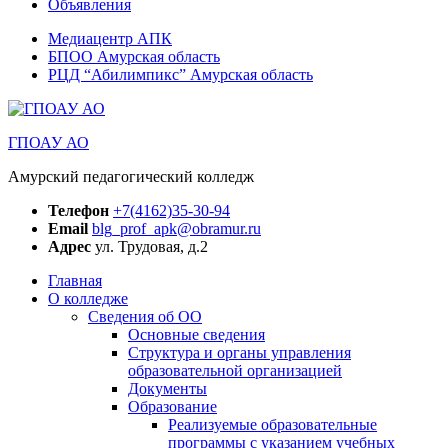
Объявления
Медиацентр АПК
БПОО Амурская область
РЦД “Абилимпикс” Амурская область
ГПОАУ АО
Амурский педагогический колледж
Телефон
+7(4162)35-30-94
Email
blg_prof_apk@obramur.ru
Адрес
ул. Трудовая, д.2
Главная
О колледже
Сведения об ОО
Основные сведения
Структура и органы управления
образовательной организацией
Документы
Образование
Реализуемые образовательные
программы с указанием учебных