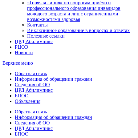
«Горячая линия» по вопросам приёма и
профессионального образования инвалидов
молодого возраста и лиц с ограниченными
возможностями здоровья
Контакты
Инклюзивное образование в вопросах и ответах
Полезные ссылки
ЦРД Абилимпикс
РЦОЭ
Новости
Верхнее меню
Обратная связь
Информация об обращении граждан
Сведения об ОО
ЦРД Абилимпикс
БПОО
Объявления
Обратная связь
Информация об обращении граждан
Сведения об ОО
ЦРД Абилимпикс
БПОО