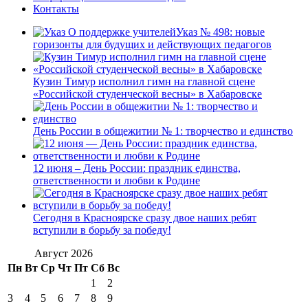
Контакты
Указ № 498: новые
горизонты для будущих и действующих педагогов
Кузин Тимур исполнил гимн на главной сцене
«Российской студенческой весны» в Хабаровске
День России в общежитии № 1: творчество и единство
12 июня – День России: праздник единства,
ответственности и любви к Родине
Сегодня в Красноярске сразу двое наших ребят
вступили в борьбу за победу!
Август 2026
Пн
Вт
Ср
Чт
Пт
Сб
Вс
1
2
3
4
5
6
7
8
9