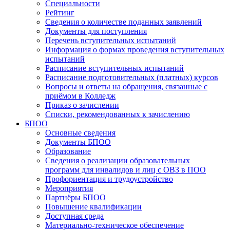
Специальности
Рейтинг
Сведения о количестве поданных заявлений
Документы для поступления
Перечень вступительных испытаний
Информация о формах проведения вступительных
испытаний
Расписание вступительных испытаний
Расписание подготовительных (платных) курсов
Вопросы и ответы на обращения, связанные с
приёмом в Колледж
Приказ о зачислении
Списки, рекомендованных к зачислению
БПОО
Основные сведения
Документы БПОО
Образование
Сведения о реализации образовательных
программ для инвалидов и лиц с ОВЗ в ПОО
Профориентация и трудоустройство
Мероприятия
Партнёры БПОО
Повышение квалификации
Доступная среда
Материально-техническое обеспечение