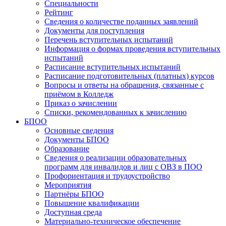
Специальности
Рейтинг
Сведения о количестве поданных заявлений
Документы для поступления
Перечень вступительных испытаний
Информация о формах проведения вступительных
испытаний
Расписание вступительных испытаний
Расписание подготовительных (платных) курсов
Вопросы и ответы на обращения, связанные с
приёмом в Колледж
Приказ о зачислении
Списки, рекомендованных к зачислению
БПОО
Основные сведения
Документы БПОО
Образование
Сведения о реализации образовательных
программ для инвалидов и лиц с ОВЗ в ПОО
Профориентация и трудоустройство
Мероприятия
Партнёры БПОО
Повышение квалификации
Доступная среда
Материально-техническое обеспечение