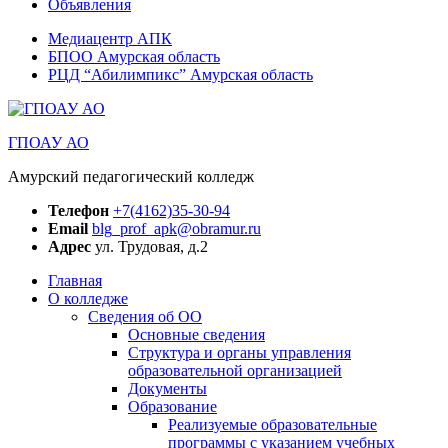
Объявления
Медиацентр АПК
БПОО Амурская область
РЦД “Абилимпикс” Амурская область
ГПОАУ АО
Амурский педагогический колледж
Телефон
+7(4162)35-30-94
Email
blg_prof_apk@obramur.ru
Адрес
ул. Трудовая, д.2
Главная
О колледже
Сведения об ОО
Основные сведения
Структура и органы управления
образовательной организацией
Документы
Образование
Реализуемые образовательные
программы с указанием учебных