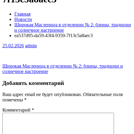
Главная
Новости
Широкая Масленица в отделении № 2: блины, традиции
и солнечное настроение
ea537d95-da59-43f4-9359-7f13c5a8aec3
25.02.2026
admin
Навигация
Широкая Масленица в отделении № 2: блины, традиции и
солнечное настроение
по
записям
Добавить комментарий
Ваш адрес email не будет опубликован.
Обязательные поля
помечены
*
Комментарий
*