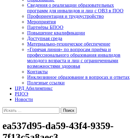
Сведения о реализации образовательных
программ для инвалидов и лиц с ОВЗ в ПОО
Профориентация и трудоустройство
Мероприятия
Партнёры БПОО
Повышение квалификации
Доступная среда
Материально-техническое обеспечение
«Горячая линия» по вопросам приёма и
профессионального образования инвалидов
молодого возраста и лиц с ограниченными
возможностями здоровья
Контакты
Инклюзивное образование в вопросах и ответах
Полезные ссылки
ЦРД Абилимпикс
РЦОЭ
Новости
Search
for:
ea537d95-da59-43f4-9359-
7f13c5a8aec3