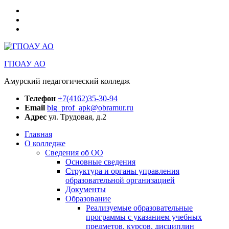
Медиацентр
АПК
БПОО
Амурская
РЦД
область
“Абилимпикс”
Амурская
область
ГПОАУ АО
Амурский педагогический колледж
Телефон
+7(4162)35-30-94
Email
blg_prof_apk@obramur.ru
Адрес
ул. Трудовая, д.2
Главная
О колледже
Сведения об ОО
Основные сведения
Структура и органы управления
образовательной организацией
Документы
Образование
Реализуемые образовательные
программы с указанием учебных
предметов, курсов, дисциплин