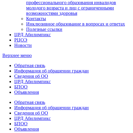
профессионального образования инвалидов
молодого возраста и лиц с ограниченными
возможностями здоровья
Контакты
Инклюзивное образование в вопросах и ответах
Полезные ссылки
ЦРД Абилимпикс
РЦОЭ
Новости
Верхнее меню
Обратная связь
Информация об обращении граждан
Сведения об ОО
ЦРД Абилимпикс
БПОО
Объявления
Обратная связь
Информация об обращении граждан
Сведения об ОО
ЦРД Абилимпикс
БПОО
Объявления