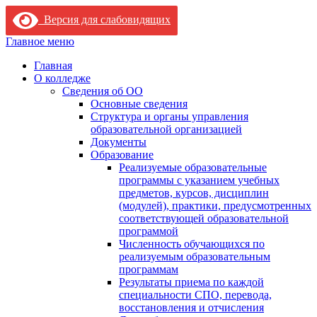
Версия для слабовидящих
Skip
Главное меню
to
Главная
content
О колледже
Сведения об ОО
Основные сведения
Структура и органы управления
образовательной организацией
Документы
Образование
Реализуемые образовательные
программы с указанием учебных
предметов, курсов, дисциплин
(модулей), практики, предусмотренных
соответствующей образовательной
программой
Численность обучающихся по
реализуемым образовательным
программам
Результаты приема по каждой
специальности СПО, перевода,
восстановления и отчисления