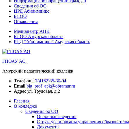
Информация об обращении граждан
Сведения об ОО
ЦРД Абилимпикс
БПОО
Объявления
Медиацентр АПК
БПОО Амурская область
РЦД “Абилимпикс” Амурская область
ГПОАУ АО
Амурский педагогический колледж
Телефон
+7(4162)35-30-94
Email
blg_prof_apk@obramur.ru
Адрес
ул. Трудовая, д.2
Главная
О колледже
Сведения об ОО
Основные сведения
Структура и органы управления образователь
Документы