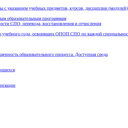
ы с указанием учебных предметов, курсов, дисциплин (модулей
мым образовательным программам
ости СПО, перевода, восстановления и отчисления
о учебного года, освоивших ОПОП СПО по каждой специально
щенность образовательного процесса. Доступная среда
ающихся
анизации