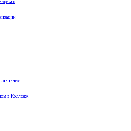
ающихся
анизации
испытаний
мом в Колледж