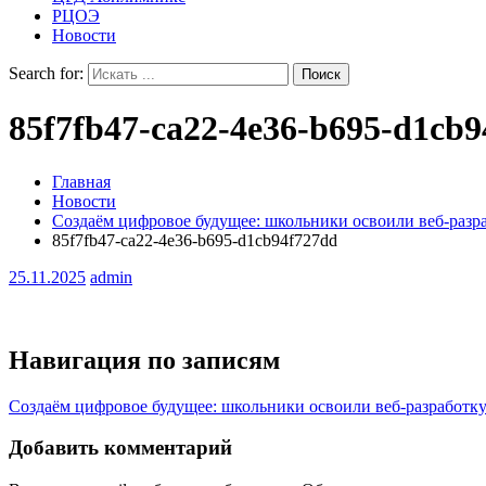
РЦОЭ
Новости
Search for:
85f7fb47-ca22-4e36-b695-d1cb
Главная
Новости
Создаём цифровое будущее: школьники освоили веб-разра
85f7fb47-ca22-4e36-b695-d1cb94f727dd
25.11.2025
admin
Навигация по записям
Создаём цифровое будущее: школьники освоили веб-разработку
Добавить комментарий