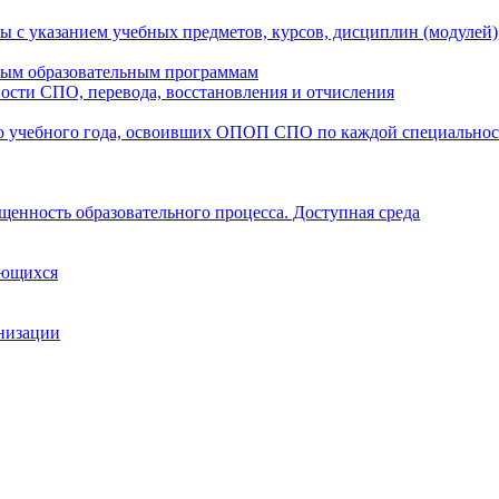
ы с указанием учебных предметов, курсов, дисциплин (модулей
мым образовательным программам
ости СПО, перевода, восстановления и отчисления
о учебного года, освоивших ОПОП СПО по каждой специально
щенность образовательного процесса. Доступная среда
ающихся
анизации