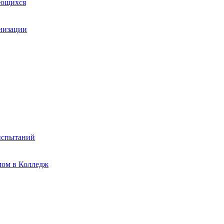
ающихся
анизации
испытаний
мом в Колледж