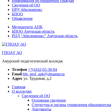
Информация об обращении граждан
Сведения об ОО
ЦРД Абилимпикс
БПОО
Объявления
Медиацентр АПК
БПОО Амурская область
РЦД “Абилимпикс” Амурская область
ГПОАУ АО
Амурский педагогический колледж
Телефон
+7(4162)35-30-94
Email
blg_prof_apk@obramur.ru
Адрес
ул. Трудовая, д.2
Главная
О колледже
Сведения об ОО
Основные сведения
Структура и органы управления образователь
Документы