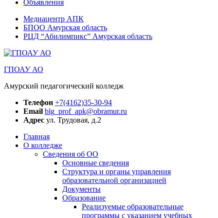
Объявления
Медиацентр АПК
БПОО Амурская область
РЦД “Абилимпикс” Амурская область
ГПОАУ АО
Амурский педагогический колледж
Телефон
+7(4162)35-30-94
Email
blg_prof_apk@obramur.ru
Адрес
ул. Трудовая, д.2
Главная
О колледже
Сведения об ОО
Основные сведения
Структура и органы управления
образовательной организацией
Документы
Образование
Реализуемые образовательные
программы с указанием учебных