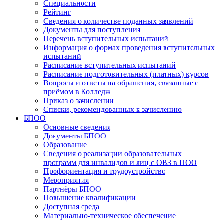
Специальности
Рейтинг
Сведения о количестве поданных заявлений
Документы для поступления
Перечень вступительных испытаний
Информация о формах проведения вступительных
испытаний
Расписание вступительных испытаний
Расписание подготовительных (платных) курсов
Вопросы и ответы на обращения, связанные с
приёмом в Колледж
Приказ о зачислении
Списки, рекомендованных к зачислению
БПОО
Основные сведения
Документы БПОО
Образование
Сведения о реализации образовательных
программ для инвалидов и лиц с ОВЗ в ПОО
Профориентация и трудоустройство
Мероприятия
Партнёры БПОО
Повышение квалификации
Доступная среда
Материально-техническое обеспечение