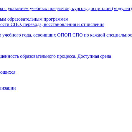
ы с указанием учебных предметов, курсов, дисциплин (модулей
мым образовательным программам
ости СПО, перевода, восстановления и отчисления
о учебного года, освоивших ОПОП СПО по каждой специально
щенность образовательного процесса. Доступная среда
ающихся
анизации