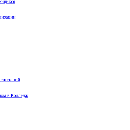
ающихся
анизации
испытаний
мом в Колледж