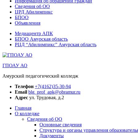
Информация об обращении граждан
Сведения об ОО
ЦРД Абилимпикс
БПОО
Объявления
Медиацентр АПК
БПОО Амурская область
РЦД “Абилимпикс” Амурская область
ГПОАУ АО
Амурский педагогический колледж
Телефон
+7(4162)35-30-94
Email
blg_prof_apk@obramur.ru
Адрес
ул. Трудовая, д.2
Главная
О колледже
Сведения об ОО
Основные сведения
Структура и органы управления образователь
Документы