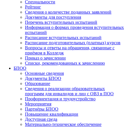
Специальности
Рейтинг
Сведения о количестве поданных заявлений
Документы для поступления
Перечень вступительных испытаний
Информация о формах проведения вступительных
испытаний
Расписание вступительных испытаний
Расписание подготовительных (платных) курсов
Вопросы и ответы на обращения, связанные с
приёмом в Колледж
Приказ о зачислении
Списки, рекомендованных к зачислению
БПОО
Основные сведения
Документы БПОО
Образование
Сведения о реализации образовательных
программ для инвалидов и лиц с ОВЗ в ПОО
Профориентация и трудоустройство
Мероприятия
Партнёры БПОО
Повышение квалификации
Доступная среда
Материально-техническое обеспечение