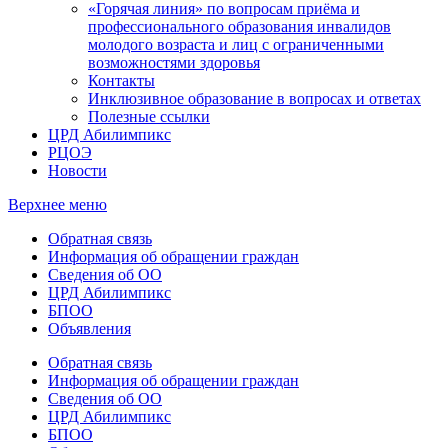
«Горячая линия» по вопросам приёма и
профессионального образования инвалидов
молодого возраста и лиц с ограниченными
возможностями здоровья
Контакты
Инклюзивное образование в вопросах и ответах
Полезные ссылки
ЦРД Абилимпикс
РЦОЭ
Новости
Верхнее меню
Обратная связь
Информация об обращении граждан
Сведения об ОО
ЦРД Абилимпикс
БПОО
Объявления
Обратная связь
Информация об обращении граждан
Сведения об ОО
ЦРД Абилимпикс
БПОО