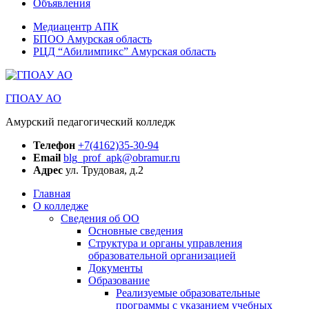
Объявления
Медиацентр АПК
БПОО Амурская область
РЦД “Абилимпикс” Амурская область
ГПОАУ АО
Амурский педагогический колледж
Телефон
+7(4162)35-30-94
Email
blg_prof_apk@obramur.ru
Адрес
ул. Трудовая, д.2
Главная
О колледже
Сведения об ОО
Основные сведения
Структура и органы управления
образовательной организацией
Документы
Образование
Реализуемые образовательные
программы с указанием учебных