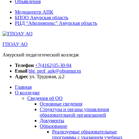
Объявления
Медиацентр АПК
БПОО Амурская область
РЦД “Абилимпикс” Амурская область
ГПОАУ АО
Амурский педагогический колледж
Телефон
+7(4162)35-30-94
Email
blg_prof_apk@obramur.ru
Адрес
ул. Трудовая, д.2
Главная
О колледже
Сведения об ОО
Основные сведения
Структура и органы управления
образовательной организацией
Документы
Образование
Реализуемые образовательные
программы с указанием учебных