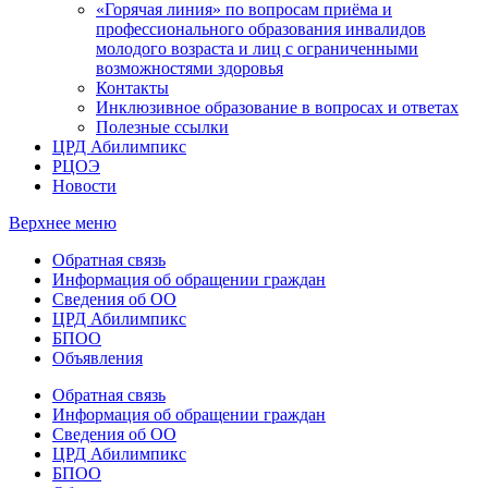
«Горячая линия» по вопросам приёма и
профессионального образования инвалидов
молодого возраста и лиц с ограниченными
возможностями здоровья
Контакты
Инклюзивное образование в вопросах и ответах
Полезные ссылки
ЦРД Абилимпикс
РЦОЭ
Новости
Верхнее меню
Обратная связь
Информация об обращении граждан
Сведения об ОО
ЦРД Абилимпикс
БПОО
Объявления
Обратная связь
Информация об обращении граждан
Сведения об ОО
ЦРД Абилимпикс
БПОО