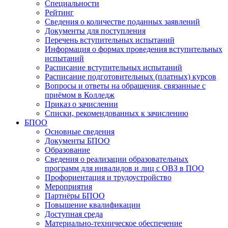
Специальности
Рейтинг
Сведения о количестве поданных заявлений
Документы для поступления
Перечень вступительных испытаний
Информация о формах проведения вступительных
испытаний
Расписание вступительных испытаний
Расписание подготовительных (платных) курсов
Вопросы и ответы на обращения, связанные с
приёмом в Колледж
Приказ о зачислении
Списки, рекомендованных к зачислению
БПОО
Основные сведения
Документы БПОО
Образование
Сведения о реализации образовательных
программ для инвалидов и лиц с ОВЗ в ПОО
Профориентация и трудоустройство
Мероприятия
Партнёры БПОО
Повышение квалификации
Доступная среда
Материально-техническое обеспечение