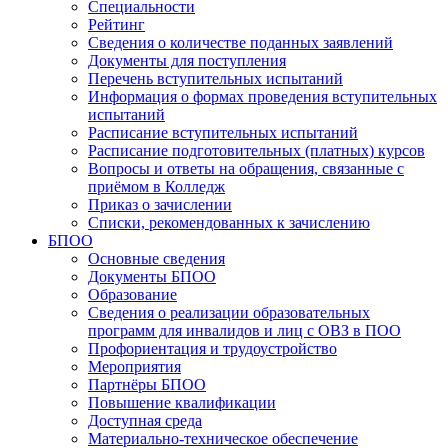
Специальности
Рейтинг
Сведения о количестве поданных заявлений
Документы для поступления
Перечень вступительных испытаний
Информация о формах проведения вступительных
испытаний
Расписание вступительных испытаний
Расписание подготовительных (платных) курсов
Вопросы и ответы на обращения, связанные с
приёмом в Колледж
Приказ о зачислении
Списки, рекомендованных к зачислению
БПОО
Основные сведения
Документы БПОО
Образование
Сведения о реализации образовательных
программ для инвалидов и лиц с ОВЗ в ПОО
Профориентация и трудоустройство
Мероприятия
Партнёры БПОО
Повышение квалификации
Доступная среда
Материально-техническое обеспечение