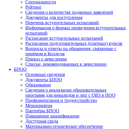
Специальности
Рейтинг
Сведения о количестве поданных заявлений
Документы для поступления
Перечень вступительных испытаний
Информация о формах проведения вступительных
испытаний
Расписание вступительных испытаний
Расписание подготовительных (платных) курсов
Вопросы и ответы на обращения, связанные с
приёмом в Колледж
Приказ о зачислении
Списки, рекомендованных к зачислению
БПОО
Основные сведения
Документы БПОО
Образование
Сведения о реализации образовательных
программ для инвалидов и лиц с ОВЗ в ПОО
Профориентация и трудоустройство
Мероприятия
Партнёры БПОО
Повышение квалификации
Доступная среда
Материально-техническое обеспечение