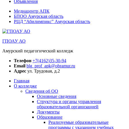
Объявления
Медиацентр АПК
БПОО Амурская область
РЦД “Абилимпикс” Амурская область
ГПОАУ АО
Амурский педагогический колледж
Телефон
+7(4162)35-30-94
Email
blg_prof_apk@obramur.ru
Адрес
ул. Трудовая, д.2
Главная
О колледже
Сведения об ОО
Основные сведения
Структура и органы управления
образовательной организацией
Документы
Образование
Реализуемые образовательные
программы с указанием учебных