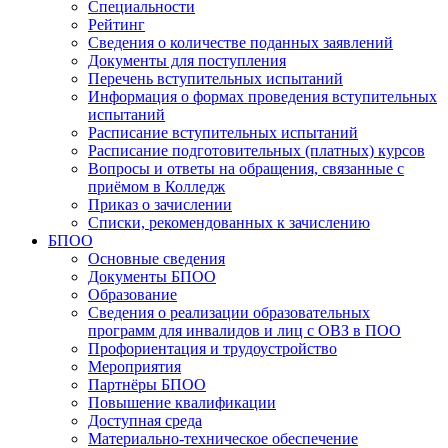
Специальности
Рейтинг
Сведения о количестве поданных заявлений
Документы для поступления
Перечень вступительных испытаний
Информация о формах проведения вступительных
испытаний
Расписание вступительных испытаний
Расписание подготовительных (платных) курсов
Вопросы и ответы на обращения, связанные с
приёмом в Колледж
Приказ о зачислении
Списки, рекомендованных к зачислению
БПОО
Основные сведения
Документы БПОО
Образование
Сведения о реализации образовательных
программ для инвалидов и лиц с ОВЗ в ПОО
Профориентация и трудоустройство
Мероприятия
Партнёры БПОО
Повышение квалификации
Доступная среда
Материально-техническое обеспечение