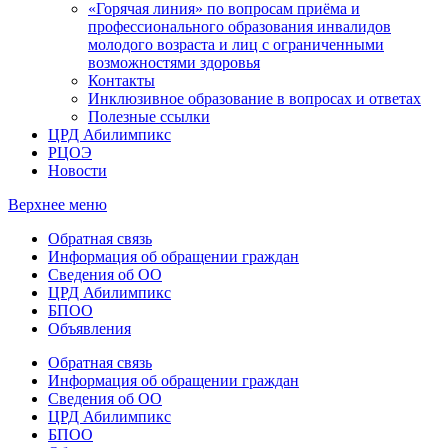
«Горячая линия» по вопросам приёма и
профессионального образования инвалидов
молодого возраста и лиц с ограниченными
возможностями здоровья
Контакты
Инклюзивное образование в вопросах и ответах
Полезные ссылки
ЦРД Абилимпикс
РЦОЭ
Новости
Верхнее меню
Обратная связь
Информация об обращении граждан
Сведения об ОО
ЦРД Абилимпикс
БПОО
Объявления
Обратная связь
Информация об обращении граждан
Сведения об ОО
ЦРД Абилимпикс
БПОО