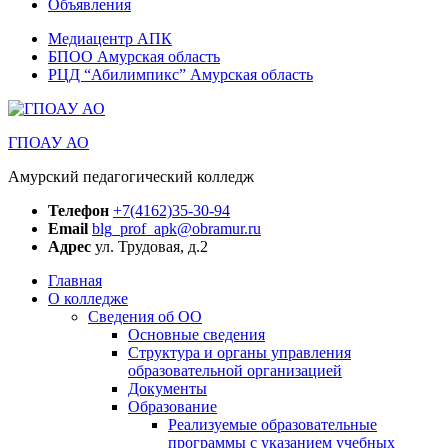
Объявления
Медиацентр АПК
БПОО Амурская область
РЦД “Абилимпикс” Амурская область
ГПОАУ АО
Амурский педагогический колледж
Телефон
+7(4162)35-30-94
Email
blg_prof_apk@obramur.ru
Адрес
ул. Трудовая, д.2
Главная
О колледже
Сведения об ОО
Основные сведения
Структура и органы управления
образовательной организацией
Документы
Образование
Реализуемые образовательные
программы с указанием учебных