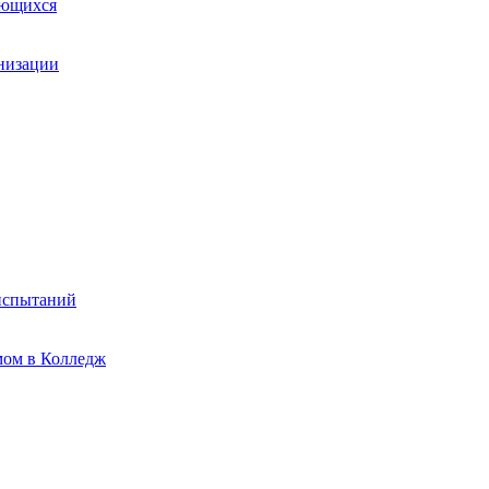
ающихся
анизации
испытаний
мом в Колледж