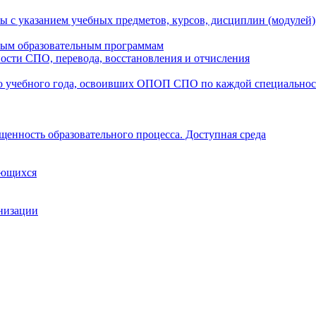
ы с указанием учебных предметов, курсов, дисциплин (модулей
мым образовательным программам
ости СПО, перевода, восстановления и отчисления
о учебного года, освоивших ОПОП СПО по каждой специально
щенность образовательного процесса. Доступная среда
ающихся
анизации