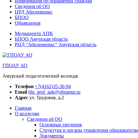
Информация об обращении граждан
Сведения об ОО
ЦРД Абилимпикс
БПОО
Объявления
Медиацентр АПК
БПОО Амурская область
РЦД “Абилимпикс” Амурская область
ГПОАУ АО
Амурский педагогический колледж
Телефон
+7(4162)35-30-94
Email
blg_prof_apk@obramur.ru
Адрес
ул. Трудовая, д.2
Главная
О колледже
Сведения об ОО
Основные сведения
Структура и органы управления образователь
Документы