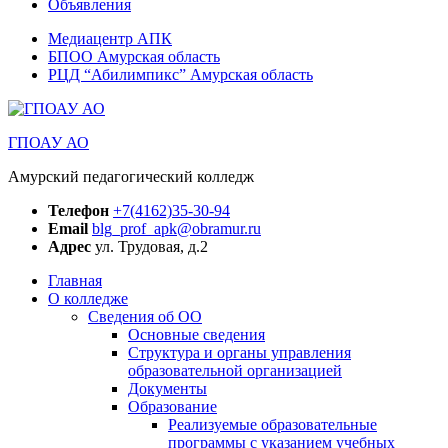
Объявления
Медиацентр АПК
БПОО Амурская область
РЦД “Абилимпикс” Амурская область
ГПОАУ АО
Амурский педагогический колледж
Телефон
+7(4162)35-30-94
Email
blg_prof_apk@obramur.ru
Адрес
ул. Трудовая, д.2
Главная
О колледже
Сведения об ОО
Основные сведения
Структура и органы управления
образовательной организацией
Документы
Образование
Реализуемые образовательные
программы с указанием учебных