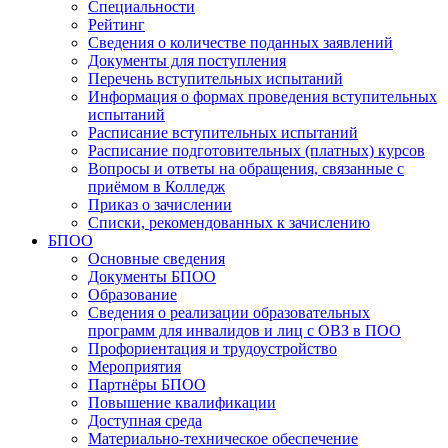
Специальности
Рейтинг
Сведения о количестве поданных заявлений
Документы для поступления
Перечень вступительных испытаний
Информация о формах проведения вступительных
испытаний
Расписание вступительных испытаний
Расписание подготовительных (платных) курсов
Вопросы и ответы на обращения, связанные с
приёмом в Колледж
Приказ о зачислении
Списки, рекомендованных к зачислению
БПОО
Основные сведения
Документы БПОО
Образование
Сведения о реализации образовательных
программ для инвалидов и лиц с ОВЗ в ПОО
Профориентация и трудоустройство
Мероприятия
Партнёры БПОО
Повышение квалификации
Доступная среда
Материально-техническое обеспечение