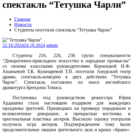
спектакль “Тетушка Чарли”
Главная
Новости
Студенты посетили спектакль “Тетушка Чарли”
22.10.2024
24.10.2024
admin
Студенты 216, 226, 236 групп специальности
“Декоративно-прикладное искусство и народные промыслы”
со своими классными руководителями Керницкой Н.Ф.
Ананьевой Т.К. Кушнаревой Т.П. посетили Амурский театр
драмы, спектакль-комедию в двух действиях “Тетушка
Чарли”. Спектакль поставлен по пьесе английского
драматурга Брендона Томаса.
Постановка под руководством режиссера Юрия
Ардашева стала настоящим подарком для жаждущих
праздника зрителей. Пришедших на премьеру порадовали и
великолепные декорации, и прекрасные костюмы, и
оригинальная пластика актеров. Высокую оценку театралов
получила игра актеров. Подтверждением тому были
продолжительные овации зрительного зала и крики «Браво».