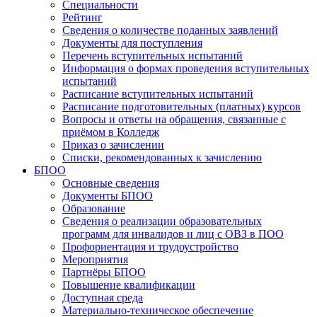
Специальности
Рейтинг
Сведения о количестве поданных заявлений
Документы для поступления
Перечень вступительных испытаний
Информация о формах проведения вступительных
испытаний
Расписание вступительных испытаний
Расписание подготовительных (платных) курсов
Вопросы и ответы на обращения, связанные с
приёмом в Колледж
Приказ о зачислении
Списки, рекомендованных к зачислению
БПОО
Основные сведения
Документы БПОО
Образование
Сведения о реализации образовательных
программ для инвалидов и лиц с ОВЗ в ПОО
Профориентация и трудоустройство
Мероприятия
Партнёры БПОО
Повышение квалификации
Доступная среда
Материально-техническое обеспечение