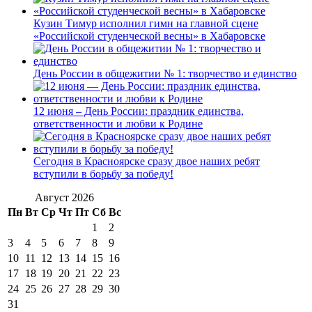
Кузин Тимур исполнил гимн на главной сцене
«Российской студенческой весны» в Хабаровске
День России в общежитии № 1: творчество и единство
12 июня – День России: праздник единства,
ответственности и любви к Родине
Сегодня в Красноярске сразу двое наших ребят
вступили в борьбу за победу!
Август 2026
Пн
Вт
Ср
Чт
Пт
Сб
Вс
1
2
3
4
5
6
7
8
9
10
11
12
13
14
15
16
17
18
19
20
21
22
23
24
25
26
27
28
29
30
31