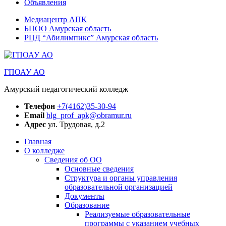
Объявления
Медиацентр АПК
БПОО Амурская область
РЦД “Абилимпикс” Амурская область
ГПОАУ АО
Амурский педагогический колледж
Телефон
+7(4162)35-30-94
Email
blg_prof_apk@obramur.ru
Адрес
ул. Трудовая, д.2
Главная
О колледже
Сведения об ОО
Основные сведения
Структура и органы управления
образовательной организацией
Документы
Образование
Реализуемые образовательные
программы с указанием учебных