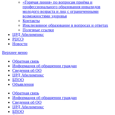
«Горячая линия» по вопросам приёма и
профессионального образования инвалидов
молодого возраста и лиц с ограниченными
возможностями здоровья
Контакты
Инклюзивное образование в вопросах и ответах
Полезные ссылки
ЦРД Абилимпикс
РЦОЭ
Новости
Верхнее меню
Обратная связь
Информация об обращении граждан
Сведения об ОО
ЦРД Абилимпикс
БПОО
Объявления
Обратная связь
Информация об обращении граждан
Сведения об ОО
ЦРД Абилимпикс
БПОО