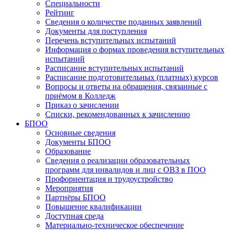
Специальности
Рейтинг
Сведения о количестве поданных заявлений
Документы для поступления
Перечень вступительных испытаний
Информация о формах проведения вступительных
испытаний
Расписание вступительных испытаний
Расписание подготовительных (платных) курсов
Вопросы и ответы на обращения, связанные с
приёмом в Колледж
Приказ о зачислении
Списки, рекомендованных к зачислению
БПОО
Основные сведения
Документы БПОО
Образование
Сведения о реализации образовательных
программ для инвалидов и лиц с ОВЗ в ПОО
Профориентация и трудоустройство
Мероприятия
Партнёры БПОО
Повышение квалификации
Доступная среда
Материально-техническое обеспечение