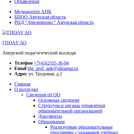
Объявления
Медиацентр АПК
БПОО Амурская область
РЦД “Абилимпикс” Амурская область
ГПОАУ АО
Амурский педагогический колледж
Телефон
+7(4162)35-30-94
Email
blg_prof_apk@obramur.ru
Адрес
ул. Трудовая, д.2
Главная
О колледже
Сведения об ОО
Основные сведения
Структура и органы управления
образовательной организацией
Документы
Образование
Реализуемые образовательные
программы с указанием учебных