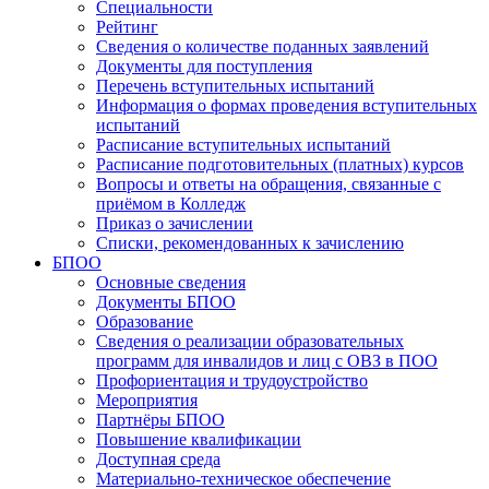
Специальности
Рейтинг
Сведения о количестве поданных заявлений
Документы для поступления
Перечень вступительных испытаний
Информация о формах проведения вступительных
испытаний
Расписание вступительных испытаний
Расписание подготовительных (платных) курсов
Вопросы и ответы на обращения, связанные с
приёмом в Колледж
Приказ о зачислении
Списки, рекомендованных к зачислению
БПОО
Основные сведения
Документы БПОО
Образование
Сведения о реализации образовательных
программ для инвалидов и лиц с ОВЗ в ПОО
Профориентация и трудоустройство
Мероприятия
Партнёры БПОО
Повышение квалификации
Доступная среда
Материально-техническое обеспечение