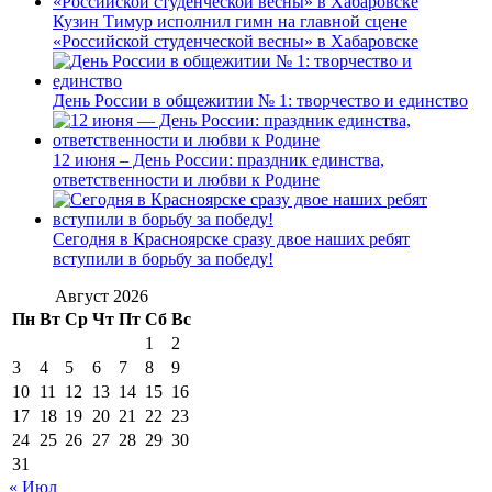
Кузин Тимур исполнил гимн на главной сцене
«Российской студенческой весны» в Хабаровске
День России в общежитии № 1: творчество и единство
12 июня – День России: праздник единства,
ответственности и любви к Родине
Сегодня в Красноярске сразу двое наших ребят
вступили в борьбу за победу!
Август 2026
Пн
Вт
Ср
Чт
Пт
Сб
Вс
1
2
3
4
5
6
7
8
9
10
11
12
13
14
15
16
17
18
19
20
21
22
23
24
25
26
27
28
29
30
31
« Июл