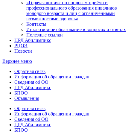
«Горячая линия» по вопросам приёма и
профессионального образования инвалидов
молодого возраста и лиц с ограниченными
возможностями здоровья
Контакты
Инклюзивное образование в вопросах и ответах
Полезные ссылки
ЦРД Абилимпикс
РЦОЭ
Новости
Верхнее меню
Обратная связь
Информация об обращении граждан
Сведения об ОО
ЦРД Абилимпикс
БПОО
Объявления
Обратная связь
Информация об обращении граждан
Сведения об ОО
ЦРД Абилимпикс
БПОО