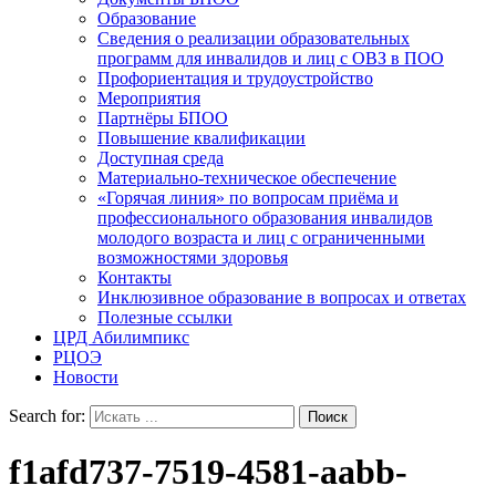
Образование
Сведения о реализации образовательных
программ для инвалидов и лиц с ОВЗ в ПОО
Профориентация и трудоустройство
Мероприятия
Партнёры БПОО
Повышение квалификации
Доступная среда
Материально-техническое обеспечение
«Горячая линия» по вопросам приёма и
профессионального образования инвалидов
молодого возраста и лиц с ограниченными
возможностями здоровья
Контакты
Инклюзивное образование в вопросах и ответах
Полезные ссылки
ЦРД Абилимпикс
РЦОЭ
Новости
Search for:
f1afd737-7519-4581-aabb-