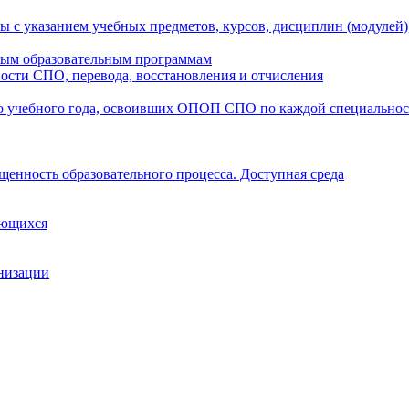
ы с указанием учебных предметов, курсов, дисциплин (модулей
мым образовательным программам
ости СПО, перевода, восстановления и отчисления
о учебного года, освоивших ОПОП СПО по каждой специально
щенность образовательного процесса. Доступная среда
ающихся
анизации