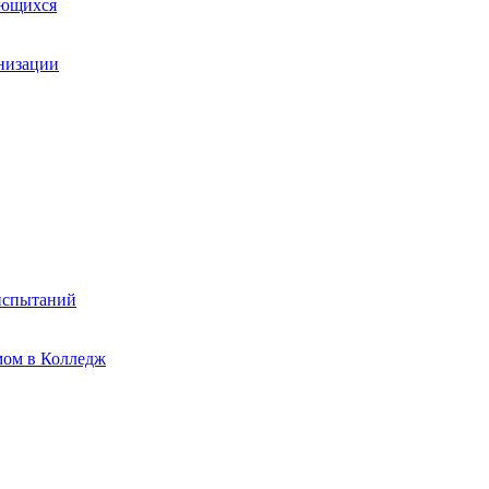
ающихся
анизации
испытаний
мом в Колледж