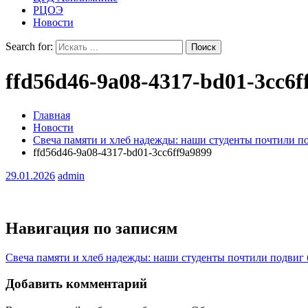
РЦОЭ
Новости
Search for:
ffd56d46-9a08-4317-bd01-3cc6f
Главная
Новости
Свеча памяти и хлеб надежды: наши студенты почтили п
ffd56d46-9a08-4317-bd01-3cc6ff9a9899
29.01.2026
admin
Навигация по записям
Свеча памяти и хлеб надежды: наши студенты почтили подвиг
Добавить комментарий