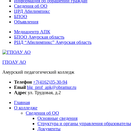
Информация об обращении граждан
Сведения об ОО
ЦРД Абилимпикс
БПОО
Объявления
Медиацентр АПК
БПОО Амурская область
РЦД “Абилимпикс” Амурская область
ГПОАУ АО
Амурский педагогический колледж
Телефон
+7(4162)35-30-94
Email
blg_prof_apk@obramur.ru
Адрес
ул. Трудовая, д.2
Главная
О колледже
Сведения об ОО
Основные сведения
Структура и органы управления образователь
Документы