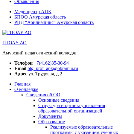
Объявления
Медиацентр АПК
БПОО Амурская область
РЦД “Абилимпикс” Амурская область
ГПОАУ АО
Амурский педагогический колледж
Телефон
+7(4162)35-30-94
Email
blg_prof_apk@obramur.ru
Адрес
ул. Трудовая, д.2
Главная
О колледже
Сведения об ОО
Основные сведения
Структура и органы управления
образовательной организацией
Документы
Образование
Реализуемые образовательные
программы с указанием учебных