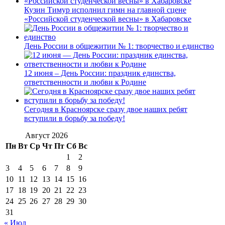
Кузин Тимур исполнил гимн на главной сцене
«Российской студенческой весны» в Хабаровске
День России в общежитии № 1: творчество и единство
12 июня – День России: праздник единства,
ответственности и любви к Родине
Сегодня в Красноярске сразу двое наших ребят
вступили в борьбу за победу!
Август 2026
Пн
Вт
Ср
Чт
Пт
Сб
Вс
1
2
3
4
5
6
7
8
9
10
11
12
13
14
15
16
17
18
19
20
21
22
23
24
25
26
27
28
29
30
31
« Июл