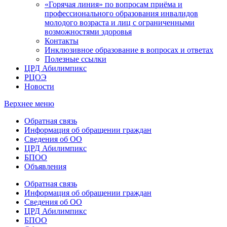
«Горячая линия» по вопросам приёма и
профессионального образования инвалидов
молодого возраста и лиц с ограниченными
возможностями здоровья
Контакты
Инклюзивное образование в вопросах и ответах
Полезные ссылки
ЦРД Абилимпикс
РЦОЭ
Новости
Верхнее меню
Обратная связь
Информация об обращении граждан
Сведения об ОО
ЦРД Абилимпикс
БПОО
Объявления
Обратная связь
Информация об обращении граждан
Сведения об ОО
ЦРД Абилимпикс
БПОО