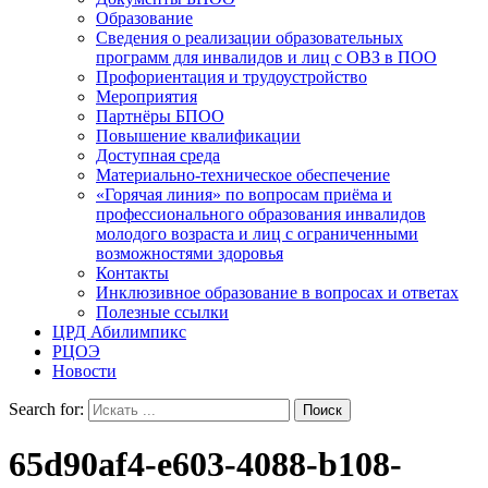
Образование
Сведения о реализации образовательных
программ для инвалидов и лиц с ОВЗ в ПОО
Профориентация и трудоустройство
Мероприятия
Партнёры БПОО
Повышение квалификации
Доступная среда
Материально-техническое обеспечение
«Горячая линия» по вопросам приёма и
профессионального образования инвалидов
молодого возраста и лиц с ограниченными
возможностями здоровья
Контакты
Инклюзивное образование в вопросах и ответах
Полезные ссылки
ЦРД Абилимпикс
РЦОЭ
Новости
Search for:
65d90af4-e603-4088-b108-