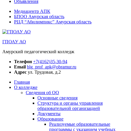
Объявления
Медиацентр АПК
БПОО Амурская область
РЦД “Абилимпикс” Амурская область
ГПОАУ АО
Амурский педагогический колледж
Телефон
+7(4162)35-30-94
Email
blg_prof_apk@obramur.ru
Адрес
ул. Трудовая, д.2
Главная
О колледже
Сведения об ОО
Основные сведения
Структура и органы управления
образовательной организацией
Документы
Образование
Реализуемые образовательные
программы с указанием учебных