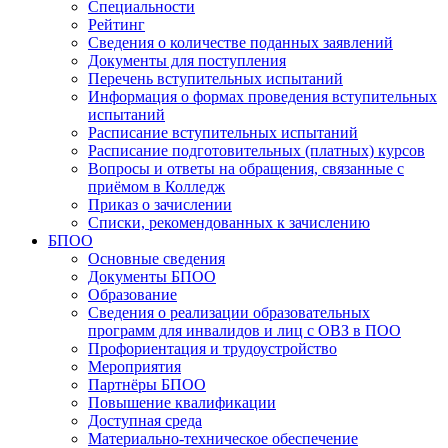
Специальности
Рейтинг
Сведения о количестве поданных заявлений
Документы для поступления
Перечень вступительных испытаний
Информация о формах проведения вступительных
испытаний
Расписание вступительных испытаний
Расписание подготовительных (платных) курсов
Вопросы и ответы на обращения, связанные с
приёмом в Колледж
Приказ о зачислении
Списки, рекомендованных к зачислению
БПОО
Основные сведения
Документы БПОО
Образование
Сведения о реализации образовательных
программ для инвалидов и лиц с ОВЗ в ПОО
Профориентация и трудоустройство
Мероприятия
Партнёры БПОО
Повышение квалификации
Доступная среда
Материально-техническое обеспечение