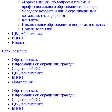
«Горячая линия» по вопросам приёма и
профессионального образования инвалидов
молодого возраста и лиц с ограниченными
возможностями здоровья
Контакты
Инклюзивное образование в вопросах и ответах
Полезные ссылки
ЦРД Абилимпикс
РЦОЭ
Новости
Верхнее меню
Обратная связь
Информация об обращении граждан
Сведения об ОО
ЦРД Абилимпикс
БПОО
Объявления
Обратная связь
Информация об обращении граждан
Сведения об ОО
ЦРД Абилимпикс
БПОО