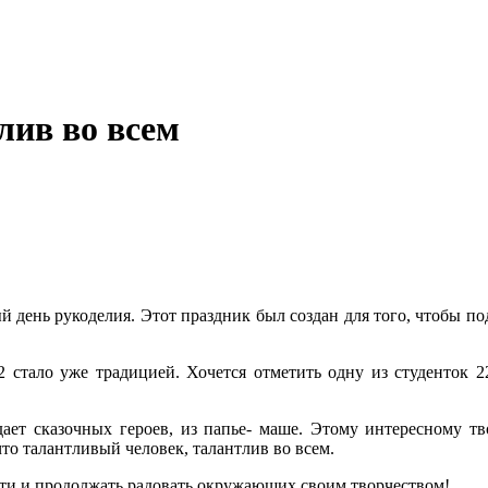
лив во всем
й день рукоделия. Этот праздник был создан для того, чтобы п
 стало уже традицией. Хочется отметить одну из студенток 
т сказочных героев, из папье- маше. Этому интересному тво
что талантливый человек, талантлив во всем.
ути и продолжать радовать окружающих своим творчеством!