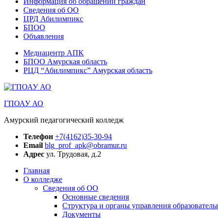
Информация об обращении граждан
Сведения об ОО
ЦРД Абилимпикс
БПОО
Объявления
Медиацентр АПК
БПОО Амурская область
РЦД “Абилимпикс” Амурская область
ГПОАУ АО
Амурский педагогический колледж
Телефон
+7(4162)35-30-94
Email
blg_prof_apk@obramur.ru
Адрес
ул. Трудовая, д.2
Главная
О колледже
Сведения об ОО
Основные сведения
Структура и органы управления образователь
Документы