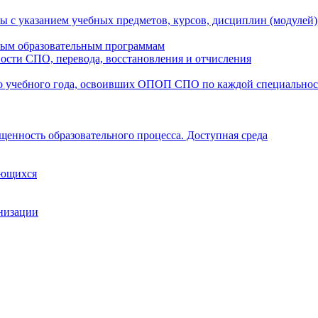
ы с указанием учебных предметов, курсов, дисциплин (модулей
мым образовательным программам
ости СПО, перевода, восстановления и отчисления
о учебного года, освоивших ОПОП СПО по каждой специально
щенность образовательного процесса. Доступная среда
ающихся
анизации