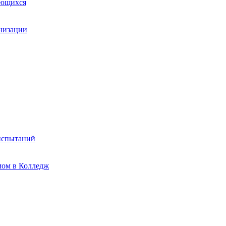
ающихся
анизации
испытаний
мом в Колледж