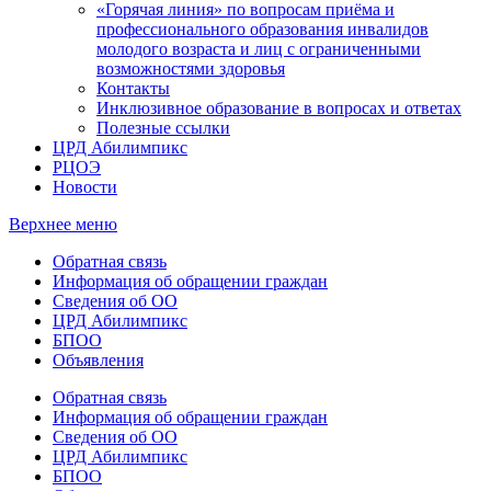
«Горячая линия» по вопросам приёма и
профессионального образования инвалидов
молодого возраста и лиц с ограниченными
возможностями здоровья
Контакты
Инклюзивное образование в вопросах и ответах
Полезные ссылки
ЦРД Абилимпикс
РЦОЭ
Новости
Верхнее меню
Обратная связь
Информация об обращении граждан
Сведения об ОО
ЦРД Абилимпикс
БПОО
Объявления
Обратная связь
Информация об обращении граждан
Сведения об ОО
ЦРД Абилимпикс
БПОО