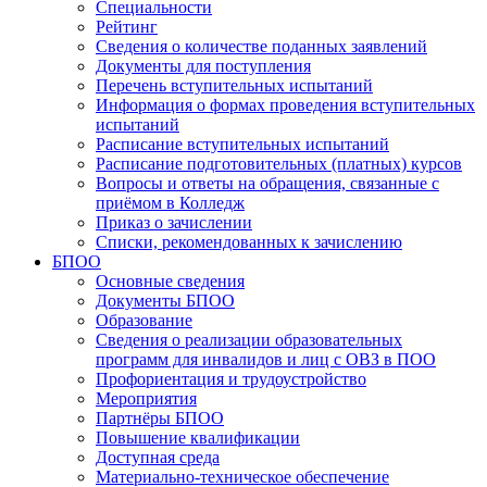
Специальности
Рейтинг
Сведения о количестве поданных заявлений
Документы для поступления
Перечень вступительных испытаний
Информация о формах проведения вступительных
испытаний
Расписание вступительных испытаний
Расписание подготовительных (платных) курсов
Вопросы и ответы на обращения, связанные с
приёмом в Колледж
Приказ о зачислении
Списки, рекомендованных к зачислению
БПОО
Основные сведения
Документы БПОО
Образование
Сведения о реализации образовательных
программ для инвалидов и лиц с ОВЗ в ПОО
Профориентация и трудоустройство
Мероприятия
Партнёры БПОО
Повышение квалификации
Доступная среда
Материально-техническое обеспечение