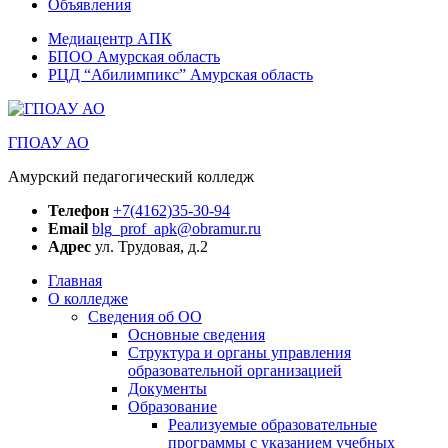
Объявления
Медиацентр АПК
БПОО Амурская область
РЦД “Абилимпикс” Амурская область
ГПОАУ АО
Амурский педагогический колледж
Телефон
+7(4162)35-30-94
Email
blg_prof_apk@obramur.ru
Адрес
ул. Трудовая, д.2
Главная
О колледже
Сведения об ОО
Основные сведения
Структура и органы управления
образовательной организацией
Документы
Образование
Реализуемые образовательные
программы с указанием учебных