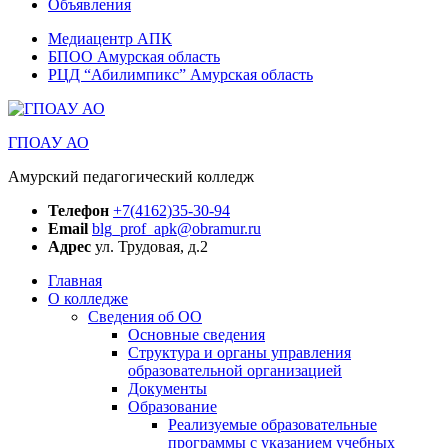
Объявления
Медиацентр АПК
БПОО Амурская область
РЦД “Абилимпикс” Амурская область
ГПОАУ АО
Амурский педагогический колледж
Телефон
+7(4162)35-30-94
Email
blg_prof_apk@obramur.ru
Адрес
ул. Трудовая, д.2
Главная
О колледже
Сведения об ОО
Основные сведения
Структура и органы управления
образовательной организацией
Документы
Образование
Реализуемые образовательные
программы с указанием учебных