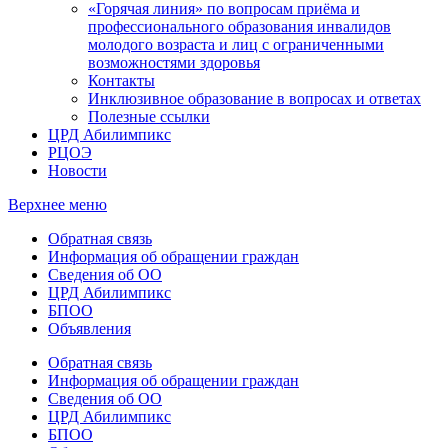
«Горячая линия» по вопросам приёма и
профессионального образования инвалидов
молодого возраста и лиц с ограниченными
возможностями здоровья
Контакты
Инклюзивное образование в вопросах и ответах
Полезные ссылки
ЦРД Абилимпикс
РЦОЭ
Новости
Верхнее меню
Обратная связь
Информация об обращении граждан
Сведения об ОО
ЦРД Абилимпикс
БПОО
Объявления
Обратная связь
Информация об обращении граждан
Сведения об ОО
ЦРД Абилимпикс
БПОО