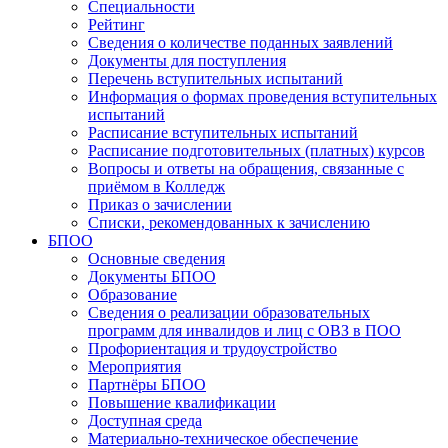
Специальности
Рейтинг
Сведения о количестве поданных заявлений
Документы для поступления
Перечень вступительных испытаний
Информация о формах проведения вступительных
испытаний
Расписание вступительных испытаний
Расписание подготовительных (платных) курсов
Вопросы и ответы на обращения, связанные с
приёмом в Колледж
Приказ о зачислении
Списки, рекомендованных к зачислению
БПОО
Основные сведения
Документы БПОО
Образование
Сведения о реализации образовательных
программ для инвалидов и лиц с ОВЗ в ПОО
Профориентация и трудоустройство
Мероприятия
Партнёры БПОО
Повышение квалификации
Доступная среда
Материально-техническое обеспечение