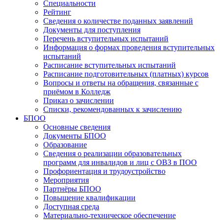
Специальности
Рейтинг
Сведения о количестве поданных заявлений
Документы для поступления
Перечень вступительных испытаний
Информация о формах проведения вступительных
испытаний
Расписание вступительных испытаний
Расписание подготовительных (платных) курсов
Вопросы и ответы на обращения, связанные с
приёмом в Колледж
Приказ о зачислении
Списки, рекомендованных к зачислению
БПОО
Основные сведения
Документы БПОО
Образование
Сведения о реализации образовательных
программ для инвалидов и лиц с ОВЗ в ПОО
Профориентация и трудоустройство
Мероприятия
Партнёры БПОО
Повышение квалификации
Доступная среда
Материально-техническое обеспечение