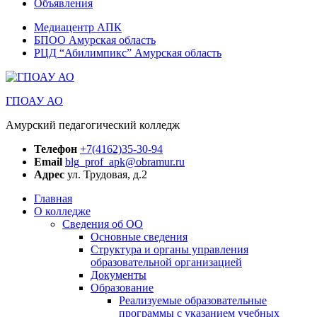
Объявления
Медиацентр АПК
БПОО Амурская область
РЦД “Абилимпикс” Амурская область
ГПОАУ АО
Амурский педагогический колледж
Телефон
+7(4162)35-30-94
Email
blg_prof_apk@obramur.ru
Адрес
ул. Трудовая, д.2
Главная
О колледже
Сведения об ОО
Основные сведения
Структура и органы управления
образовательной организацией
Документы
Образование
Реализуемые образовательные
программы с указанием учебных