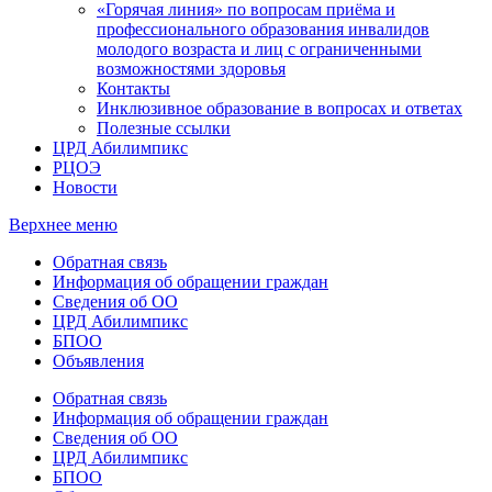
«Горячая линия» по вопросам приёма и
профессионального образования инвалидов
молодого возраста и лиц с ограниченными
возможностями здоровья
Контакты
Инклюзивное образование в вопросах и ответах
Полезные ссылки
ЦРД Абилимпикс
РЦОЭ
Новости
Верхнее меню
Обратная связь
Информация об обращении граждан
Сведения об ОО
ЦРД Абилимпикс
БПОО
Объявления
Обратная связь
Информация об обращении граждан
Сведения об ОО
ЦРД Абилимпикс
БПОО