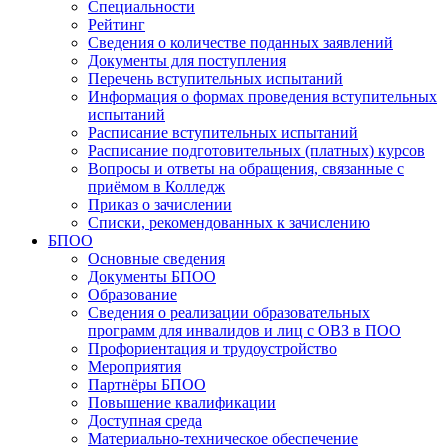
Специальности
Рейтинг
Сведения о количестве поданных заявлений
Документы для поступления
Перечень вступительных испытаний
Информация о формах проведения вступительных
испытаний
Расписание вступительных испытаний
Расписание подготовительных (платных) курсов
Вопросы и ответы на обращения, связанные с
приёмом в Колледж
Приказ о зачислении
Списки, рекомендованных к зачислению
БПОО
Основные сведения
Документы БПОО
Образование
Сведения о реализации образовательных
программ для инвалидов и лиц с ОВЗ в ПОО
Профориентация и трудоустройство
Мероприятия
Партнёры БПОО
Повышение квалификации
Доступная среда
Материально-техническое обеспечение