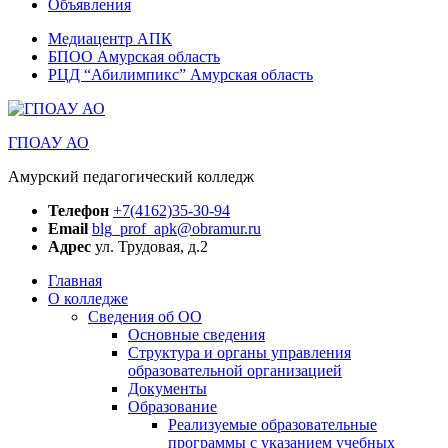
Объявления
Медиацентр АПК
БПОО Амурская область
РЦД “Абилимпикс” Амурская область
ГПОАУ АО
Амурский педагогический колледж
Телефон
+7(4162)35-30-94
Email
blg_prof_apk@obramur.ru
Адрес
ул. Трудовая, д.2
Главная
О колледже
Сведения об ОО
Основные сведения
Структура и органы управления
образовательной организацией
Документы
Образование
Реализуемые образовательные
программы с указанием учебных