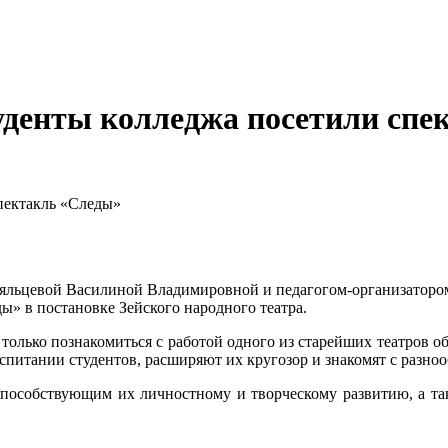
уденты колледжа посетили спе
спектакль «Следы»
Вяльцевой Василиной Владимировной и педагогом-организатор
ды» в постановке Зейского народного театра.
олько познакомиться с работой одного из старейших театров обл
питании студентов, расширяют их кругозор и знакомят с разноо
способствующим их личностному и творческому развитию, а та