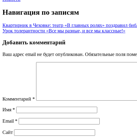
Навигация по записям
Квартирник в Чеховке: театр «В главных ролях» поздравил биб
Урок толерантности «Все мы разные, и все мы классные!»
Добавить комментарий
Ваш адрес email не будет опубликован.
Обязательные поля пом
Комментарий
*
Имя
*
Email
*
Сайт