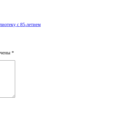
лиотеку с 85-летием
ечены
*