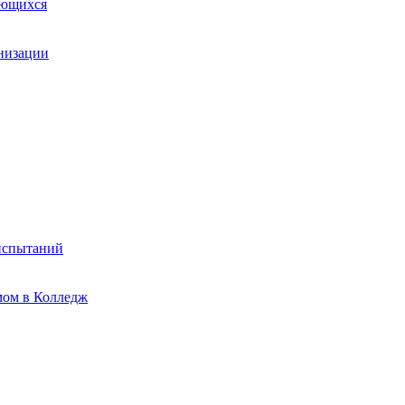
ающихся
анизации
испытаний
мом в Колледж