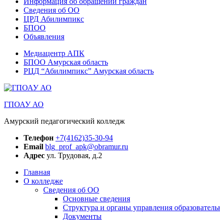
Информация об обращении граждан
Сведения об ОО
ЦРД Абилимпикс
БПОО
Объявления
Медиацентр АПК
БПОО Амурская область
РЦД “Абилимпикс” Амурская область
ГПОАУ АО
Амурский педагогический колледж
Телефон
+7(4162)35-30-94
Email
blg_prof_apk@obramur.ru
Адрес
ул. Трудовая, д.2
Главная
О колледже
Сведения об ОО
Основные сведения
Структура и органы управления образователь
Документы