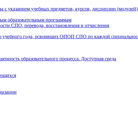
ы с указанием учебных предметов, курсов, дисциплин (модулей
мым образовательным программам
ости СПО, перевода, восстановления и отчисления
о учебного года, освоивших ОПОП СПО по каждой специально
щенность образовательного процесса. Доступная среда
ающихся
анизации