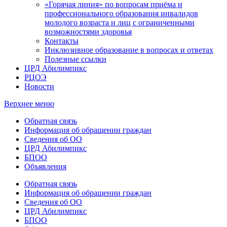
«Горячая линия» по вопросам приёма и
профессионального образования инвалидов
молодого возраста и лиц с ограниченными
возможностями здоровья
Контакты
Инклюзивное образование в вопросах и ответах
Полезные ссылки
ЦРД Абилимпикс
РЦОЭ
Новости
Верхнее меню
Обратная связь
Информация об обращении граждан
Сведения об ОО
ЦРД Абилимпикс
БПОО
Объявления
Обратная связь
Информация об обращении граждан
Сведения об ОО
ЦРД Абилимпикс
БПОО