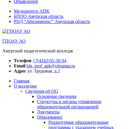
Объявления
Медиацентр АПК
БПОО Амурская область
РЦД “Абилимпикс” Амурская область
ГПОАУ АО
Амурский педагогический колледж
Телефон
+7(4162)35-30-94
Email
blg_prof_apk@obramur.ru
Адрес
ул. Трудовая, д.2
Главная
О колледже
Сведения об ОО
Основные сведения
Структура и органы управления
образовательной организацией
Документы
Образование
Реализуемые образовательные
программы с указанием учебных