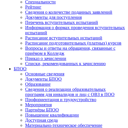
Специальности
Рейтинг
Сведения о количестве поданных заявлений
Документы для поступления
Перечень вступительных испытаний
Информация о формах проведения вступительных
испытаний
Расписание вступительных испытаний
Расписание подготовительных (платных) курсов
Вопросы и ответы на обращения, связанные с
приёмом в Колледж
Приказ о зачислении
Списки, рекомендованных к зачислению
БПОО
Основные сведения
Документы БПОО
Образование
Сведения о реализации образовательных
программ для инвалидов и лиц с ОВЗ в ПОО
Профориентация и трудоустройство
Мероприятия
Партнёры БПОО
Повышение квалификации
Доступная среда
Материально-техническое обеспечение