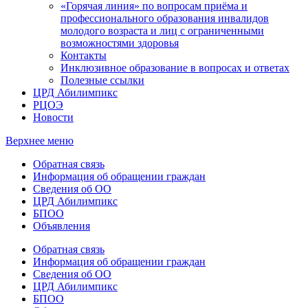
«Горячая линия» по вопросам приёма и
профессионального образования инвалидов
молодого возраста и лиц с ограниченными
возможностями здоровья
Контакты
Инклюзивное образование в вопросах и ответах
Полезные ссылки
ЦРД Абилимпикс
РЦОЭ
Новости
Верхнее меню
Обратная связь
Информация об обращении граждан
Сведения об ОО
ЦРД Абилимпикс
БПОО
Объявления
Обратная связь
Информация об обращении граждан
Сведения об ОО
ЦРД Абилимпикс
БПОО