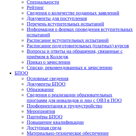
Специальности
Рейтинг
Сведения о количестве поданных заявлений
Документы для поступления
Перечень вступительных испытаний
Информация о формах проведения вступительных
испытаний
Расписание вступительных испытаний
Расписание подготовительных (платных) курсов
Вопросы и ответы на обращения, связанные с
приёмом в Колледж
Приказ о зачислении
Списки, рекомендованных к зачислению
БПОО
Основные сведения
Документы БПОО
Образование
Сведения о реализации образовательных
программ для инвалидов и лиц с ОВЗ в ПОО
Профориентация и трудоустройство
Мероприятия
Партнёры БПОО
Повышение квалификации
Доступная среда
Материально-техническое обеспечение