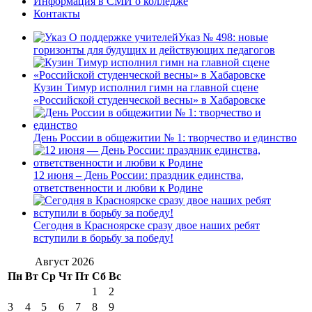
Информация в СМИ о колледже
Контакты
Указ № 498: новые
горизонты для будущих и действующих педагогов
Кузин Тимур исполнил гимн на главной сцене
«Российской студенческой весны» в Хабаровске
День России в общежитии № 1: творчество и единство
12 июня – День России: праздник единства,
ответственности и любви к Родине
Сегодня в Красноярске сразу двое наших ребят
вступили в борьбу за победу!
Август 2026
Пн
Вт
Ср
Чт
Пт
Сб
Вс
1
2
3
4
5
6
7
8
9