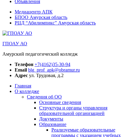
Объявления
Медиацентр АПК
БПОО Амурская область
РЦД “Абилимпикс” Амурская область
ГПОАУ АО
Амурский педагогический колледж
Телефон
+7(4162)35-30-94
Email
blg_prof_apk@obramur.ru
Адрес
ул. Трудовая, д.2
Главная
О колледже
Сведения об ОО
Основные сведения
Структура и органы управления
образовательной организацией
Документы
Образование
Реализуемые образовательные
программы с указанием учебных