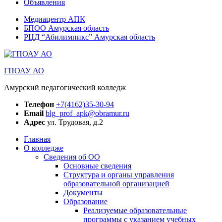
Объявления
Медиацентр АПК
БПОО Амурская область
РЦД “Абилимпикс” Амурская область
ГПОАУ АО
Амурский педагогический колледж
Телефон
+7(4162)35-30-94
Email
blg_prof_apk@obramur.ru
Адрес
ул. Трудовая, д.2
Главная
О колледже
Сведения об ОО
Основные сведения
Структура и органы управления
образовательной организацией
Документы
Образование
Реализуемые образовательные
программы с указанием учебных