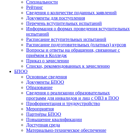
Специальности
Рейтинг
Сведения о количестве поданных заявлений
Документы для поступления
Перечень вступительных испытаний
Информация о формах проведения вступительных
испытаний
Расписание вступительных испытаний
Расписание подготовительных (платных) курсов
Вопросы и ответы на обращения, связанные с
приёмом в Колледж
Приказ о зачислении
Списки, рекомендованных к зачислению
БПОО
Основные сведения
Документы БПОО
Образование
Сведения о реализации образовательных
программ для инвалидов и лиц с ОВЗ в ПОО
Профориентация и трудоустройство
Мероприятия
Партнёры БПОО
Повышение квалификации
Доступная среда
Материально-техническое обеспечение