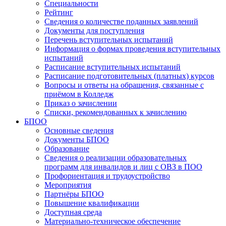
Специальности
Рейтинг
Сведения о количестве поданных заявлений
Документы для поступления
Перечень вступительных испытаний
Информация о формах проведения вступительных
испытаний
Расписание вступительных испытаний
Расписание подготовительных (платных) курсов
Вопросы и ответы на обращения, связанные с
приёмом в Колледж
Приказ о зачислении
Списки, рекомендованных к зачислению
БПОО
Основные сведения
Документы БПОО
Образование
Сведения о реализации образовательных
программ для инвалидов и лиц с ОВЗ в ПОО
Профориентация и трудоустройство
Мероприятия
Партнёры БПОО
Повышение квалификации
Доступная среда
Материально-техническое обеспечение