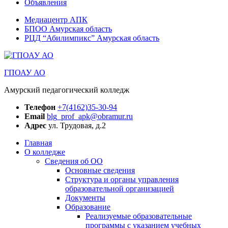
Объявления
Медиацентр АПК
БПОО Амурская область
РЦД “Абилимпикс” Амурская область
ГПОАУ АО
Амурский педагогический колледж
Телефон
+7(4162)35-30-94
Email
blg_prof_apk@obramur.ru
Адрес
ул. Трудовая, д.2
Главная
О колледже
Сведения об ОО
Основные сведения
Структура и органы управления
образовательной организацией
Документы
Образование
Реализуемые образовательные
программы с указанием учебных