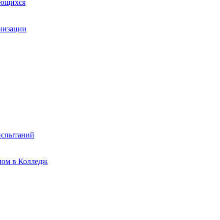
ающихся
анизации
испытаний
мом в Колледж