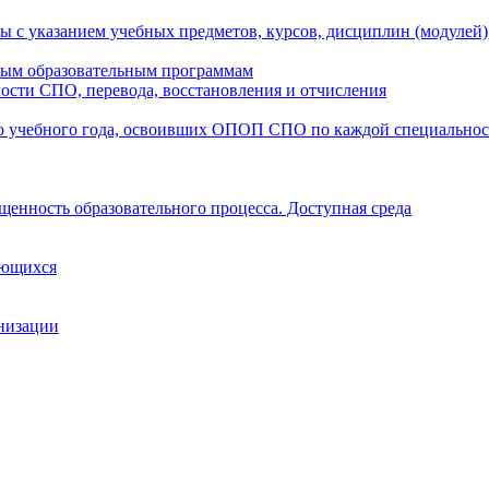
ы с указанием учебных предметов, курсов, дисциплин (модулей
мым образовательным программам
ости СПО, перевода, восстановления и отчисления
о учебного года, освоивших ОПОП СПО по каждой специально
щенность образовательного процесса. Доступная среда
ающихся
анизации