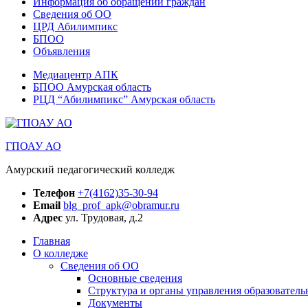
Информация об обращении граждан
Сведения об ОО
ЦРД Абилимпикс
БПОО
Объявления
Медиацентр АПК
БПОО Амурская область
РЦД “Абилимпикс” Амурская область
ГПОАУ АО
Амурский педагогический колледж
Телефон
+7(4162)35-30-94
Email
blg_prof_apk@obramur.ru
Адрес
ул. Трудовая, д.2
Главная
О колледже
Сведения об ОО
Основные сведения
Структура и органы управления образователь
Документы