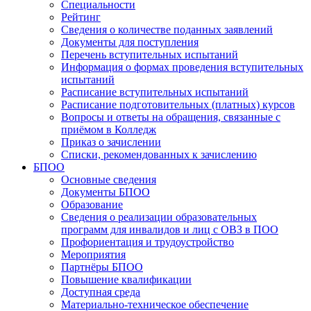
Специальности
Рейтинг
Сведения о количестве поданных заявлений
Документы для поступления
Перечень вступительных испытаний
Информация о формах проведения вступительных
испытаний
Расписание вступительных испытаний
Расписание подготовительных (платных) курсов
Вопросы и ответы на обращения, связанные с
приёмом в Колледж
Приказ о зачислении
Списки, рекомендованных к зачислению
БПОО
Основные сведения
Документы БПОО
Образование
Сведения о реализации образовательных
программ для инвалидов и лиц с ОВЗ в ПОО
Профориентация и трудоустройство
Мероприятия
Партнёры БПОО
Повышение квалификации
Доступная среда
Материально-техническое обеспечение