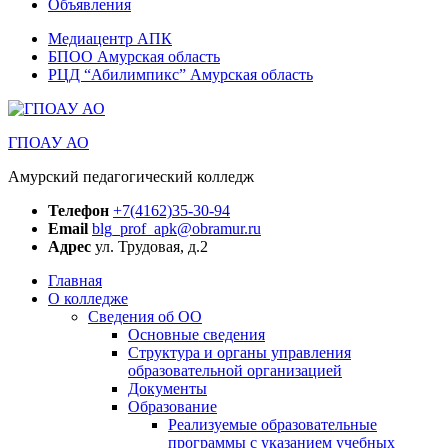
Объявления
Медиацентр АПК
БПОО Амурская область
РЦД “Абилимпикс” Амурская область
ГПОАУ АО
Амурский педагогический колледж
Телефон
+7(4162)35-30-94
Email
blg_prof_apk@obramur.ru
Адрес
ул. Трудовая, д.2
Главная
О колледже
Сведения об ОО
Основные сведения
Структура и органы управления
образовательной организацией
Документы
Образование
Реализуемые образовательные
программы с указанием учебных