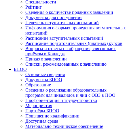
Специальности
Рейтинг
Сведения о количестве поданных заявлений
Документы для поступления
Перечень вступительных испытаний
Информация о формах проведения вступительных
испытаний
Расписание вступительных испытаний
Расписание подготовительных (платных) курсов
Вопросы и ответы на обращения, связанные с
приёмом в Колледж
Приказ о зачислении
Списки, рекомендованных к зачислению
БПОО
Основные сведения
Документы БПОО
Образование
Сведения о реализации образовательных
программ для инвалидов и лиц с ОВЗ в ПОО
Профориентация и трудоустройство
Мероприятия
Партнёры БПОО
Повышение квалификации
Доступная среда
Материально-техническое обеспечение