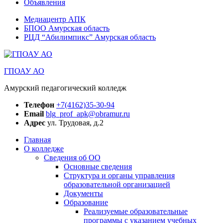
Объявления
Медиацентр АПК
БПОО Амурская область
РЦД “Абилимпикс” Амурская область
ГПОАУ АО
Амурский педагогический колледж
Телефон
+7(4162)35-30-94
Email
blg_prof_apk@obramur.ru
Адрес
ул. Трудовая, д.2
Главная
О колледже
Сведения об ОО
Основные сведения
Структура и органы управления
образовательной организацией
Документы
Образование
Реализуемые образовательные
программы с указанием учебных