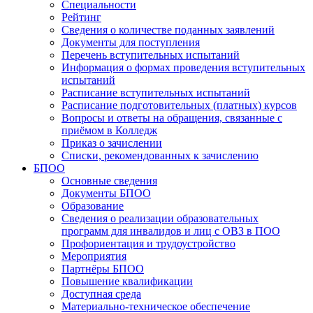
Специальности
Рейтинг
Сведения о количестве поданных заявлений
Документы для поступления
Перечень вступительных испытаний
Информация о формах проведения вступительных
испытаний
Расписание вступительных испытаний
Расписание подготовительных (платных) курсов
Вопросы и ответы на обращения, связанные с
приёмом в Колледж
Приказ о зачислении
Списки, рекомендованных к зачислению
БПОО
Основные сведения
Документы БПОО
Образование
Сведения о реализации образовательных
программ для инвалидов и лиц с ОВЗ в ПОО
Профориентация и трудоустройство
Мероприятия
Партнёры БПОО
Повышение квалификации
Доступная среда
Материально-техническое обеспечение