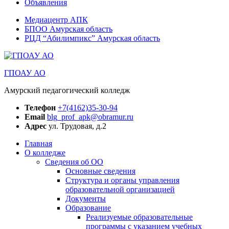
Объявления
Медиацентр АПК
БПОО Амурская область
РЦД “Абилимпикс” Амурская область
ГПОАУ АО
Амурский педагогический колледж
Телефон
+7(4162)35-30-94
Email
blg_prof_apk@obramur.ru
Адрес
ул. Трудовая, д.2
Главная
О колледже
Сведения об ОО
Основные сведения
Структура и органы управления
образовательной организацией
Документы
Образование
Реализуемые образовательные
программы с указанием учебных