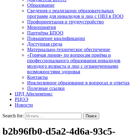
Образование
Сведения о реализации образовательных
программ для инвалидов и лиц с ОВЗ в ПОО
Профориентация и трудоустройство
Мероприятия
Партнёры БПОО
Повышение квалификации
Доступная среда
Материально-техническое обеспечение
«Горячая линия» по вопросам приёма и
профессионального образования инвалидов
молодого возраста и лиц с ограниченными
возможностями здоровья
Контакты
Инклюзивное образование в вопросах и ответах
Полезные ссылки
ЦРД Абилимпикс
РЦОЭ
Новости
Search for:
b2b96fb0-d5a2-4d6a-93c5-