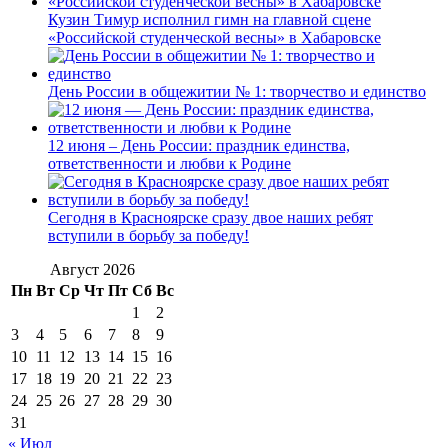
Кузин Тимур исполнил гимн на главной сцене
«Российской студенческой весны» в Хабаровске
День России в общежитии № 1: творчество и единство
12 июня – День России: праздник единства,
ответственности и любви к Родине
Сегодня в Красноярске сразу двое наших ребят
вступили в борьбу за победу!
Август 2026
Пн
Вт
Ср
Чт
Пт
Сб
Вс
1
2
3
4
5
6
7
8
9
10
11
12
13
14
15
16
17
18
19
20
21
22
23
24
25
26
27
28
29
30
31
« Июл