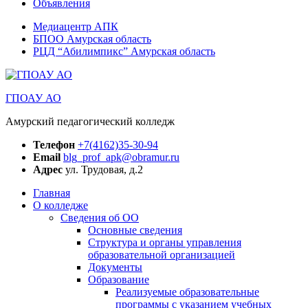
Объявления
Медиацентр АПК
БПОО Амурская область
РЦД “Абилимпикс” Амурская область
ГПОАУ АО
Амурский педагогический колледж
Телефон
+7(4162)35-30-94
Email
blg_prof_apk@obramur.ru
Адрес
ул. Трудовая, д.2
Главная
О колледже
Сведения об ОО
Основные сведения
Структура и органы управления
образовательной организацией
Документы
Образование
Реализуемые образовательные
программы с указанием учебных