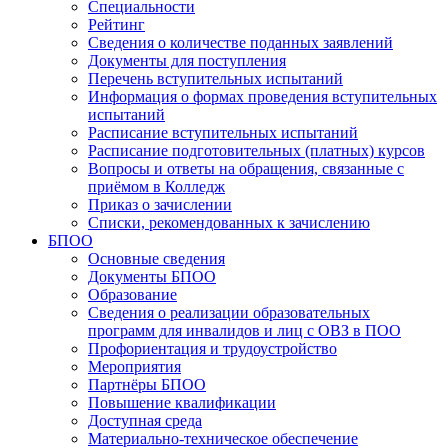
Специальности
Рейтинг
Сведения о количестве поданных заявлений
Документы для поступления
Перечень вступительных испытаний
Информация о формах проведения вступительных
испытаний
Расписание вступительных испытаний
Расписание подготовительных (платных) курсов
Вопросы и ответы на обращения, связанные с
приёмом в Колледж
Приказ о зачислении
Списки, рекомендованных к зачислению
БПОО
Основные сведения
Документы БПОО
Образование
Сведения о реализации образовательных
программ для инвалидов и лиц с ОВЗ в ПОО
Профориентация и трудоустройство
Мероприятия
Партнёры БПОО
Повышение квалификации
Доступная среда
Материально-техническое обеспечение