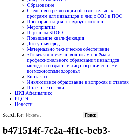
Образование
Сведения о реализации образовательных
программ для инвалидов и лиц с ОВЗ в ПОО
Профориентация и трудоустройство
Мероприятия
Партнёры БПОО
Повышение квалификации
Доступная среда
Материально-техническое обеспечение
«Горячая линия» по вопросам приёма и
профессионального образования инвалидов
молодого возраста и лиц с ограниченными
возможностями здоровья
Контакты
Инклюзивное образование в вопросах и ответах
Полезные ссылки
ЦРД Абилимпикс
РЦОЭ
Новости
Search for:
b471514f-7c2a-4f1c-bcb3-