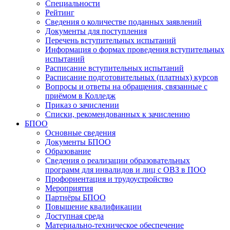
Специальности
Рейтинг
Сведения о количестве поданных заявлений
Документы для поступления
Перечень вступительных испытаний
Информация о формах проведения вступительных
испытаний
Расписание вступительных испытаний
Расписание подготовительных (платных) курсов
Вопросы и ответы на обращения, связанные с
приёмом в Колледж
Приказ о зачислении
Списки, рекомендованных к зачислению
БПОО
Основные сведения
Документы БПОО
Образование
Сведения о реализации образовательных
программ для инвалидов и лиц с ОВЗ в ПОО
Профориентация и трудоустройство
Мероприятия
Партнёры БПОО
Повышение квалификации
Доступная среда
Материально-техническое обеспечение