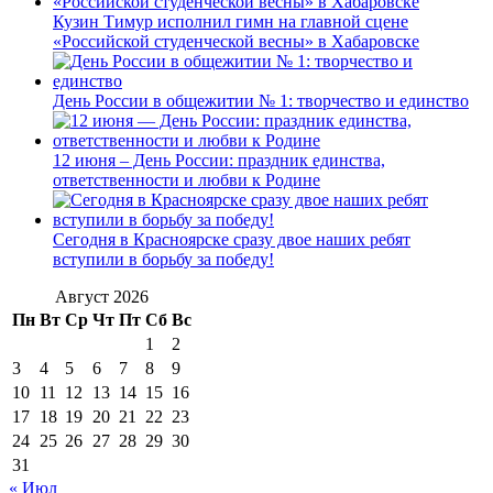
Кузин Тимур исполнил гимн на главной сцене
«Российской студенческой весны» в Хабаровске
День России в общежитии № 1: творчество и единство
12 июня – День России: праздник единства,
ответственности и любви к Родине
Сегодня в Красноярске сразу двое наших ребят
вступили в борьбу за победу!
Август 2026
Пн
Вт
Ср
Чт
Пт
Сб
Вс
1
2
3
4
5
6
7
8
9
10
11
12
13
14
15
16
17
18
19
20
21
22
23
24
25
26
27
28
29
30
31
« Июл