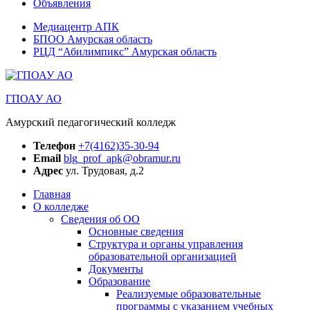
Объявления
Медиацентр АПК
БПОО Амурская область
РЦД “Абилимпикс” Амурская область
ГПОАУ АО
Амурский педагогический колледж
Телефон
+7(4162)35-30-94
Email
blg_prof_apk@obramur.ru
Адрес
ул. Трудовая, д.2
Главная
О колледже
Сведения об ОО
Основные сведения
Структура и органы управления
образовательной организацией
Документы
Образование
Реализуемые образовательные
программы с указанием учебных